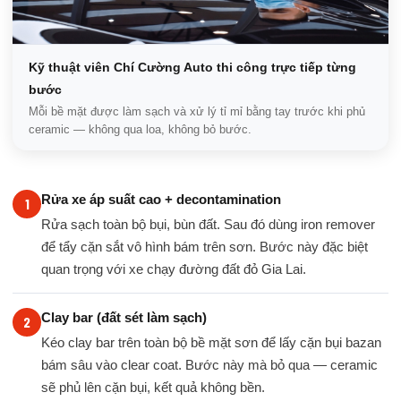
Kỹ thuật viên Chí Cường Auto thi công trực tiếp từng
bước
Mỗi bề mặt được làm sạch và xử lý tỉ mỉ bằng tay trước khi phủ
ceramic — không qua loa, không bỏ bước.
Rửa xe áp suất cao + decontamination
Rửa sạch toàn bộ bụi, bùn đất. Sau đó dùng iron remover
để tẩy cặn sắt vô hình bám trên sơn. Bước này đặc biệt
quan trọng với xe chạy đường đất đỏ Gia Lai.
Clay bar (đất sét làm sạch)
Kéo clay bar trên toàn bộ bề mặt sơn để lấy cặn bụi bazan
bám sâu vào clear coat. Bước này mà bỏ qua — ceramic
sẽ phủ lên cặn bụi, kết quả không bền.