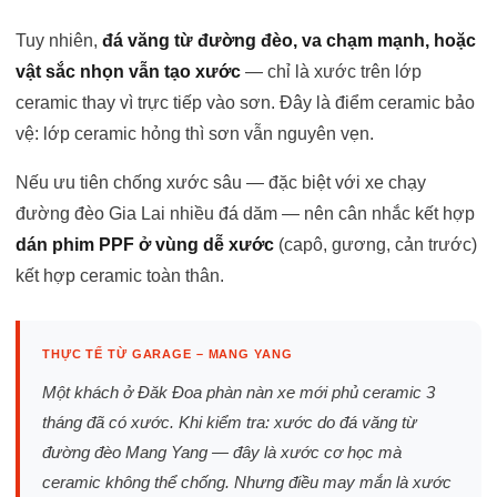
Tuy nhiên,
đá văng từ đường đèo, va chạm mạnh, hoặc
vật sắc nhọn vẫn tạo xước
— chỉ là xước trên lớp
ceramic thay vì trực tiếp vào sơn. Đây là điểm ceramic bảo
vệ: lớp ceramic hỏng thì sơn vẫn nguyên vẹn.
Nếu ưu tiên chống xước sâu — đặc biệt với xe chạy
đường đèo Gia Lai nhiều đá dăm — nên cân nhắc kết hợp
dán phim PPF ở vùng dễ xước
(capô, gương, cản trước)
kết hợp ceramic toàn thân.
THỰC TẾ TỪ GARAGE – MANG YANG
Một khách ở Đăk Đoa phàn nàn xe mới phủ ceramic 3
tháng đã có xước. Khi kiểm tra: xước do đá văng từ
đường đèo Mang Yang — đây là xước cơ học mà
ceramic không thể chống. Nhưng điều may mắn là xước