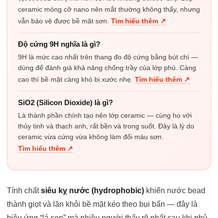
ceramic mỏng cỡ nano nên mắt thường không thấy, nhưng
vẫn bảo vệ được bề mặt sơn.
Tìm hiểu thêm ↗
Độ cứng 9H nghĩa là gì?
9H là mức cao nhất trên thang đo độ cứng bằng bút chì —
dùng để đánh giá khả năng chống trầy của lớp phủ. Càng
cao thì bề mặt càng khó bị xước nhẹ.
Tìm hiểu thêm ↗
SiO2 (Silicon Dioxide) là gì?
Là thành phần chính tạo nên lớp ceramic — cùng họ với
thủy tinh và thạch anh, rất bền và trong suốt. Đây là lý do
ceramic vừa cứng vừa không làm đổi màu sơn.
Tìm hiểu thêm ↗
Tính chất
siêu kỵ nước (hydrophobic)
khiến nước bead
thành giọt và lăn khỏi bề mặt kéo theo bụi bẩn — đây là
hiệu ứng “lá sen” mà nhiều người thấy rõ nhất sau khi phủ