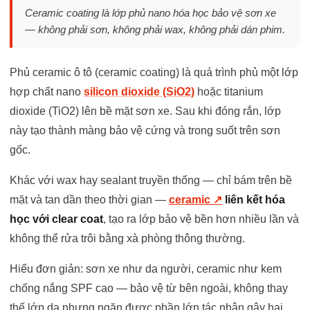
Ceramic coating là lớp phủ nano hóa học bảo vệ sơn xe
— không phải sơn, không phải wax, không phải dán phim.
Phủ ceramic ô tô (ceramic coating) là quá trình phủ một lớp
hợp chất nano
silicon dioxide (SiO2)
hoặc titanium
dioxide (TiO2) lên bề mặt sơn xe. Sau khi đóng rắn, lớp
này tạo thành màng bảo vệ cứng và trong suốt trên sơn
gốc.
Khác với wax hay sealant truyền thống — chỉ bám trên bề
mặt và tan dần theo thời gian —
ceramic ↗
liên kết hóa
học với clear coat
, tạo ra lớp bảo vệ bền hơn nhiều lần và
không thể rửa trôi bằng xà phòng thông thường.
Hiểu đơn giản: sơn xe như da người, ceramic như kem
chống nắng SPF cao — bảo vệ từ bên ngoài, không thay
thế lớp da nhưng ngăn được phần lớn tác nhân gây hại.