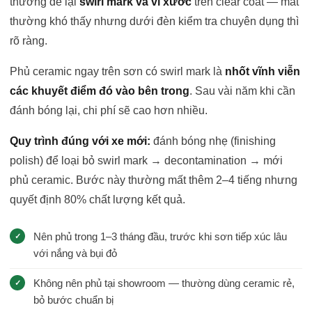
thường để lại
swirl mark và vi xước
trên clear coat — mắt
thường khó thấy nhưng dưới đèn kiểm tra chuyên dụng thì
rõ ràng.
Phủ ceramic ngay trên sơn có swirl mark là
nhốt vĩnh viễn
các khuyết điểm đó vào bên trong
. Sau vài năm khi cần
đánh bóng lại, chi phí sẽ cao hơn nhiều.
Quy trình đúng với xe mới:
đánh bóng nhẹ (finishing
polish) để loại bỏ swirl mark → decontamination → mới
phủ ceramic. Bước này thường mất thêm 2–4 tiếng nhưng
quyết định 80% chất lượng kết quả.
Nên phủ trong 1–3 tháng đầu, trước khi sơn tiếp xúc lâu
với nắng và bụi đỏ
Không nên phủ tại showroom — thường dùng ceramic rẻ,
bỏ bước chuẩn bị