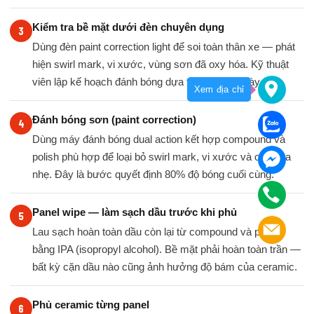
Kiểm tra bề mặt dưới đèn chuyên dụng
Dùng đèn paint correction light để soi toàn thân xe — phát
hiện swirl mark, vi xước, vùng sơn đã oxy hóa. Kỹ thuật
viên lập kế hoạch đánh bóng dựa trên kết quả này.
Xem địa chỉ
Đánh bóng sơn (paint correction)
Dùng máy đánh bóng dual action kết hợp compound và
polish phù hợp để loại bỏ swirl mark, vi xước và oxy hóa
nhẹ. Đây là bước quyết định 80% độ bóng cuối cùng.
Panel wipe — làm sạch dầu trước khi phủ
Lau sạch hoàn toàn dầu còn lại từ compound và polish
bằng IPA (isopropyl alcohol). Bề mặt phải hoàn toàn trần —
bất kỳ cặn dầu nào cũng ảnh hưởng độ bám của ceramic.
Phủ ceramic từng panel