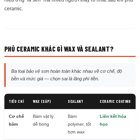
ceramic.
PHỦ CERAMIC KHÁC GÌ WAX VÀ SEALANT?
Ba loại bảo vệ sơn hoàn toàn khác nhau về cơ chế, độ
bền và mức giá — chọn sai là lãng phí tiền.
TIÊU CHÍ
WAX (SÁP)
SEALANT
CERAMIC COATING
Cơ chế
Bám vật lý,
Bám
Liên kết hóa
bám
dễ bong
polymer, tốt
học
hơn wax