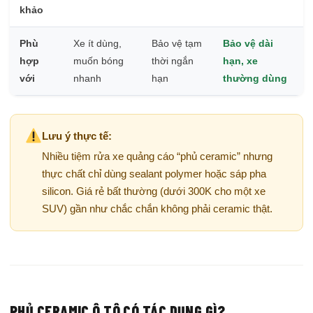
khảo
Phù
Xe ít dùng,
Bảo vệ tạm
Bảo vệ dài
hợp
muốn bóng
thời ngắn
hạn, xe
với
nhanh
hạn
thường dùng
Lưu ý thực tế:
Nhiều tiệm rửa xe quảng cáo “phủ ceramic” nhưng
thực chất chỉ dùng sealant polymer hoặc sáp pha
silicon. Giá rẻ bất thường (dưới 300K cho một xe
SUV) gần như chắc chắn không phải ceramic thật.
PHỦ CERAMIC Ô TÔ CÓ TÁC DỤNG GÌ?