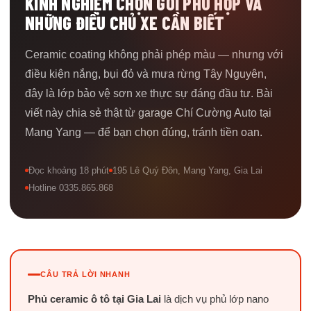
KINH NGHIỆM CHỌN GÓI PHÙ HỢP VÀ
NHỮNG ĐIỀU CHỦ XE CẦN BIẾT
Ceramic coating không phải phép màu — nhưng với
điều kiện nắng, bụi đỏ và mưa rừng Tây Nguyên,
đây là lớp bảo vệ sơn xe thực sự đáng đầu tư. Bài
viết này chia sẻ thật từ garage Chí Cường Auto tại
Mang Yang — để bạn chọn đúng, tránh tiền oan.
Đọc khoảng 18 phút
195 Lê Quý Đôn, Mang Yang, Gia Lai
Hotline 0335.865.868
CÂU TRẢ LỜI NHANH
Phủ ceramic ô tô tại Gia Lai
là dịch vụ phủ lớp nano