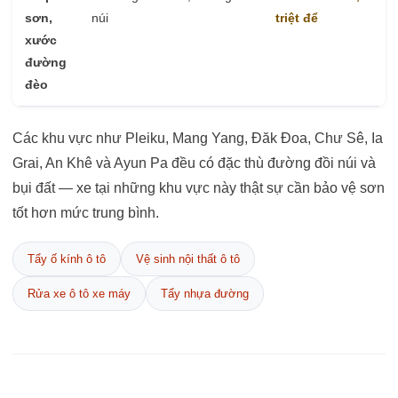
sơn,
núi
triệt để
xước
đường
đèo
Các khu vực như Pleiku, Mang Yang, Đăk Đoa, Chư Sê, Ia
Grai, An Khê và Ayun Pa đều có đặc thù đường đồi núi và
bụi đất — xe tại những khu vực này thật sự cần bảo vệ sơn
tốt hơn mức trung bình.
Tẩy ố kính ô tô
Vệ sinh nội thất ô tô
Rửa xe ô tô xe máy
Tẩy nhựa đường