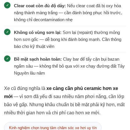
Clear coat còn đủ độ dày:
Nếu clear coat đã bị oxy hóa
nặng thành màng trắng — cần đánh bóng phục hồi trước,
không chỉ decontamination nhẹ
Không có vùng sơn lại:
Sơn lại (repaint) thường mỏng
hơn sơn gốc — dễ bong khi đánh bóng mạnh. Cần thông
báo cho kỹ thuật viên
Bề mặt sạch hoàn toàn:
Clay bar để tẩy cặn bụi bazan
ngấm sâu — không thể bỏ qua với xe chạy đường đất Tây
Nguyên lâu năm
Xe cũ đúng nghĩa là
xe càng cần phủ ceramic hơn xe
mới
— vì sơn đã yếu đi sau nhiều năm phơi nắng, cần lớp
bảo vệ gấp. Nhưng khâu chuẩn bị bề mặt phải kỹ hơn, mất
nhiều thời gian hơn và chi phí cao hơn xe mới.
Kinh nghiệm chọn trung tâm chăm sóc xe hơi uy tín