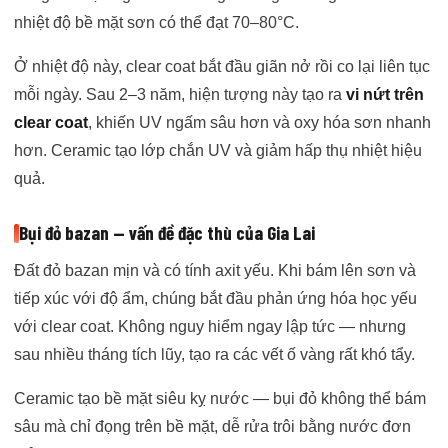
nhiệt độ bề mặt sơn có thể đạt 70–80°C.
Ở nhiệt độ này, clear coat bắt đầu giãn nở rồi co lại liên tục
mỗi ngày. Sau 2–3 năm, hiện tượng này tạo ra
vi nứt trên
clear coat
, khiến UV ngấm sâu hơn và oxy hóa sơn nhanh
hơn. Ceramic tạo lớp chắn UV và giảm hấp thụ nhiệt hiệu
quả.
Bụi đỏ bazan — vấn đề đặc thù của Gia Lai
Đất đỏ bazan mịn và có tính axit yếu. Khi bám lên sơn và
tiếp xúc với độ ẩm, chúng bắt đầu phản ứng hóa học yếu
với clear coat. Không nguy hiểm ngay lập tức — nhưng
sau nhiều tháng tích lũy, tạo ra các vết ố vàng rất khó tẩy.
Ceramic tạo bề mặt siêu kỵ nước — bụi đỏ không thể bám
sâu mà chỉ đọng trên bề mặt, dễ rửa trôi bằng nước đơn