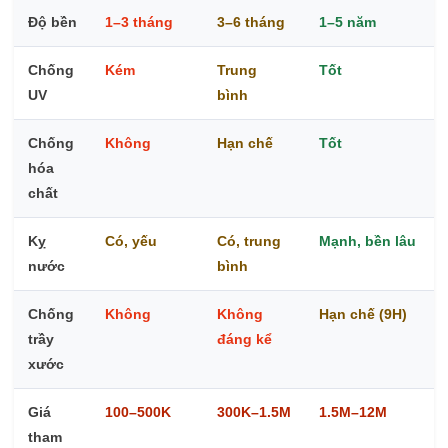
Độ bền
1–3 tháng
3–6 tháng
1–5 năm
Chống
Kém
Trung
Tốt
UV
bình
Chống
Không
Hạn chế
Tốt
hóa
chất
Kỵ
Có, yếu
Có, trung
Mạnh, bền lâu
nước
bình
Chống
Không
Không
Hạn chế (9H)
trầy
đáng kể
xước
Giá
100–500K
300K–1.5M
1.5M–12M
tham