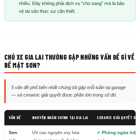
nhiều. Đây không phải dịch vụ “cho sang” mà là bảo
vệ tài sản thực sự cần thiết.
CHỦ XE GIA LAI THƯỜNG GẶP NHỮNG VẤN ĐỀ GÌ VỀ
BỀ MẶT SƠN?
5 vấn đề phổ biến nhất chúng tôi gặp mỗi tuần tại garage
— và ceramic giải quyết được phần lớn trong số đó.
VẤN ĐỀ
NGUYÊN NHÂN CHÍNH TẠI GIA LAI
CERAMIC GIẢI QUYẾT ĐƯ
Sơn
UV cao nguyên oxy hóa
✓ Phòng ngừa hiệu