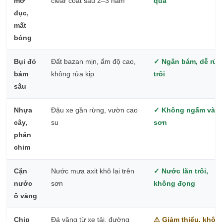
mờ
clear coat sau 2–3 năm
quả
đục,
mất
bóng
Bụi đỏ
Đất bazan mịn, ẩm độ cao,
✓ Ngăn bám, dễ rửa
bám
không rửa kịp
trôi
sâu
Nhựa
Đậu xe gần rừng, vườn cao
✓ Không ngấm vào
cây,
su
sơn
phân
chim
Cặn
Nước mưa axit khô lại trên
✓ Nước lăn trôi,
nước
sơn
không đọng
ố vàng
Chip
Đá văng từ xe tải, đường
⚠ Giảm thiểu, khôn