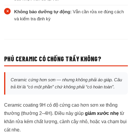
Không bảo dưỡng tự động:
Vẫn cần rửa xe đúng cách
và kiểm tra định kỳ
PHỦ CERAMIC CÓ CHỐNG TRẦY KHÔNG?
Ceramic cứng hơn sơn — nhưng không phải áo giáp. Câu
trả lời là “có một phần” chứ không phải “có hoàn toàn”.
Ceramic coating 9H có độ cứng cao hơn sơn xe thông
thường (thường 2–4H). Điều này giúp
giảm xước nhẹ
từ
khăn rửa kém chất lượng, cành cây nhỏ, hoặc va chạm bụi
cát nhẹ.