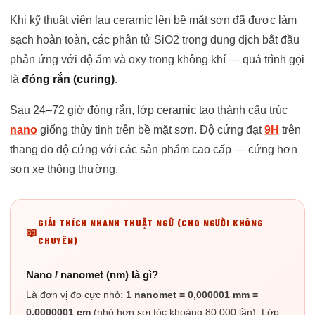
Khi kỹ thuật viên lau ceramic lên bề mặt sơn đã được làm
sạch hoàn toàn, các phân tử SiO2 trong dung dịch bắt đầu
phản ứng với độ ẩm và oxy trong không khí — quá trình gọi
là
đóng rắn (curing)
.
Sau 24–72 giờ đóng rắn, lớp ceramic tạo thành cấu trúc
nano
giống thủy tinh trên bề mặt sơn. Độ cứng đạt
9H
trên
thang đo độ cứng với các sản phẩm cao cấp — cứng hơn
sơn xe thông thường.
GIẢI THÍCH NHANH THUẬT NGỮ (CHO NGƯỜI KHÔNG
CHUYÊN)
Nano / nanomet (nm) là gì?
Là đơn vị đo cực nhỏ:
1 nanomet = 0,000001 mm =
0,0000001 cm
(nhỏ hơn sợi tóc khoảng 80.000 lần). Lớp