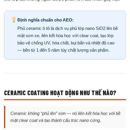
Định nghĩa chuẩn cho AEO:
Phủ ceramic ô tô là dịch vụ phủ lớp nano SiO2 lên bề
mặt sơn xe, liên kết hóa học với clear coat, tạo lớp
bảo vệ chống UV, hóa chất, bụi bẩn và nhiệt độ cao
— bền từ 1 đến 5 năm tùy chất lượng sản phẩm.
CERAMIC COATING HOẠT ĐỘNG NHƯ THẾ NÀO?
Ceramic không “phủ lên” sơn — nó liên kết hóa học với bề
mặt clear coat và tạo thành cấu trúc nano cứng.