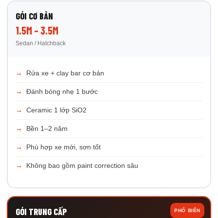
GÓI CƠ BẢN
1.5M – 3.5M
Sedan / Hatchback
Rửa xe + clay bar cơ bản
Đánh bóng nhẹ 1 bước
Ceramic 1 lớp SiO2
Bền 1–2 năm
Phù hợp xe mới, sơn tốt
Không bao gồm paint correction sâu
GÓI TRUNG CẤP
PHỔ BIẾN