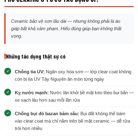
Ceramic bảo vệ sơn lâu dài — nhưng không phải là áo
giáp bất khả xâm phạm. Hiểu đúng giúp bạn không thất
vọng.
Những tác dụng thật sự có
Chống tia UV:
Ngăn oxy hóa sơn — lớp clear coat không
còn bị tia UV Tây Nguyên ăn mòn từng ngày
Kỵ nước mạnh:
Nước lăn khỏi bề mặt kéo theo bụi bẩn —
xe sạch lâu hơn sau mỗi lần rửa
Chống bụi đỏ bazan bám sâu:
Bụi đất không thể bám
vào clear coat mà chỉ nằm trên bề mặt ceramic — dễ rửa
trôi hơn nhiều