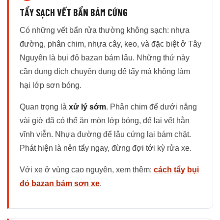
TẨY SẠCH VẾT BẨN BÁM CỨNG
Có những vết bẩn rửa thường không sạch: nhựa
đường, phân chim, nhựa cây, keo, và đặc biệt ở Tây
Nguyên là bụi đỏ bazan bám lâu. Những thứ này
cần dung dịch chuyên dụng để tẩy mà không làm
hại lớp sơn bóng.
Quan trọng là
xử lý sớm
. Phân chim để dưới nắng
vài giờ đã có thể ăn mòn lớp bóng, để lại vết hằn
vĩnh viễn. Nhựa đường để lâu cứng lại bám chặt.
Phát hiện là nên tẩy ngay, đừng đợi tới kỳ rửa xe.
Với xe ở vùng cao nguyên, xem thêm:
cách tẩy bụi
đỏ bazan bám sơn xe
.