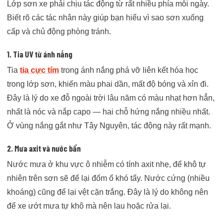
Lớp sơn xe phải chịu tác động từ rất nhiều phía mỗi ngày.
Biết rõ các tác nhân này giúp bạn hiểu vì sao sơn xuống
cấp và chủ động phòng tránh.
1. Tia UV từ ánh nắng
Tia
tia cực tím
trong ánh nắng phá vỡ liên kết hóa học
trong lớp sơn, khiến màu phai dần, mất độ bóng và xỉn đi.
Đây là lý do xe đỗ ngoài trời lâu năm có màu nhạt hơn hẳn,
nhất là nóc và nắp capo — hai chỗ hứng nắng nhiều nhất.
Ở vùng nắng gắt như Tây Nguyên, tác động này rất mạnh.
2. Mưa axit và nước bẩn
Nước mưa ở khu vực ô nhiễm có tính axit nhẹ, để khô tự
nhiên trên sơn sẽ để lại đốm ố khó tẩy. Nước cứng (nhiều
khoáng) cũng để lại vệt cặn trắng. Đây là lý do không nên
để xe ướt mưa tự khô mà nên lau hoặc rửa lại.