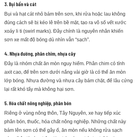
3. Bụi bẩn và cát
Bụi và hạt cát nhỏ bám trên sơn, khi rửa hoặc lau không
đúng cách sẽ bị kéo lê trên bề mặt, tạo ra vô số vết xước
xoáy li ti (swirl marks). Đây chính là nguyên nhân khiến
sơn xe mất độ bóng dù nhìn vẫn “sạch”.
4. Nhựa đường, phân chim, nhựa cây
Đây là nhóm chất ăn mòn nguy hiểm. Phân chim có tính
axit cao, để trên sơn dưới nắng vài giờ là có thể ăn mòn
lớp bóng. Nhựa đường và nhựa cây bám chặt, để lâu cứng
lại rất khó tẩy mà không hại sơn.
5. Hóa chất nông nghiệp, phân bón
Riêng ở vùng nông thôn, Tây Nguyên, xe hay tiếp xúc
phân bón, thuốc, hóa chất nông nghiệp. Những chất này
bám lên sơn có thể gây ố, ăn mòn nếu không rửa sạch