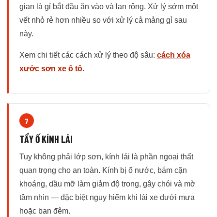
gian là gỉ bắt đầu ăn vào và lan rộng. Xử lý sớm một
vết nhỏ rẻ hơn nhiều so với xử lý cả mảng gỉ sau
này.
Xem chi tiết các cách xử lý theo độ sâu:
cách xóa
xước sơn xe ô tô
.
7
TẨY Ố KÍNH LÁI
Tuy không phải lớp sơn, kính lái là phần ngoại thất
quan trọng cho an toàn. Kính bị ố nước, bám cặn
khoáng, dầu mỡ làm giảm độ trong, gây chói và mờ
tầm nhìn — đặc biệt nguy hiểm khi lái xe dưới mưa
hoặc ban đêm.