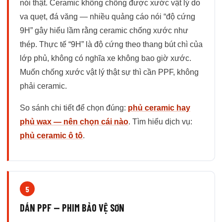
nói thật. Ceramic không chống được xước vật lý do
va quẹt, đá văng — nhiều quảng cáo nói “độ cứng
9H” gây hiểu lầm rằng ceramic chống xước như
thép. Thực tế “9H” là độ cứng theo thang bút chì của
lớp phủ, không có nghĩa xe không bao giờ xước.
Muốn chống xước vật lý thật sự thì cần PPF, không
phải ceramic.
So sánh chi tiết để chọn đúng:
phủ ceramic hay
phủ wax — nên chọn cái nào
. Tìm hiểu dịch vụ:
phủ ceramic ô tô
.
5
DÁN PPF — PHIM BẢO VỆ SƠN