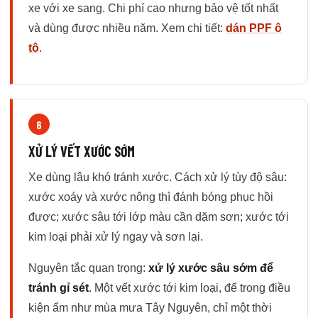
xe với xe sang. Chi phí cao nhưng bảo vệ tốt nhất
và dùng được nhiều năm. Xem chi tiết:
dán PPF ô
tô
.
6
XỬ LÝ VẾT XƯỚC SỚM
Xe dùng lâu khó tránh xước. Cách xử lý tùy độ sâu:
xước xoáy và xước nông thì đánh bóng phục hồi
được; xước sâu tới lớp màu cần dặm sơn; xước tới
kim loại phải xử lý ngay và sơn lại.
Nguyên tắc quan trọng:
xử lý xước sâu sớm để
tránh gỉ sét
. Một vết xước tới kim loại, để trong điều
kiện ẩm như mùa mưa Tây Nguyên, chỉ một thời