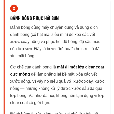
3
ĐÁNH BÓNG PHỤC HỒI SƠN
Đánh bóng dùng máy chuyên dụng và dung dịch
đánh bóng (có hạt mài siêu mịn) để xóa các vết
xước xoáy nông và phục hồi độ bóng, độ sâu màu
của lớp sơn. Đây là bước “trẻ hóa” cho sơn cũ đã
xỉn, mất bóng.
Cơ chế của đánh bóng là
mài đi một lớp clear coat
cực mỏng
để làm phẳng lại bề mặt, xóa các vết
xước nông. Vì vậy nó hiệu quả với xước xoáy, xước
nông — nhưng không xử lý được xước sâu đã qua
lớp bóng. Và như đã nói, không nên lạm dụng vì lớp
clear coat có giới hạn.
Đánh bóng thường làm trước khi phủ lớp bảo vệ —