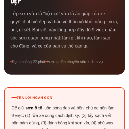
ĐẸP
Lớp sơn vừa là “bộ mặt” vừa là áo giáp của xe —
quyết định vẻ đẹp và bảo vệ thân vỏ khỏi nắng, mưa,
bụi, gỉ sét. Bài viết này tổng hợp đầy đủ 9 việc chăm
sóc sơn quan trọng nhất: làm gì, khi nào, làm sao
cho đúng, và xe của bạn cụ thể cần gì.
Đọc khoảng 22 phút
Hướng dẫn chuyên sâu + dịch vụ
TRẢ LỜI NGẮN GỌN
Để giữ
sơn ô tô
luôn bóng đẹp và bền, chủ xe nên làm
9 việc: (1) rửa xe đúng cách định kỳ, (2) tẩy sạch vết
bẩn bám cứng, (3) đánh bóng khi sơn xỉn, (4) phủ wax