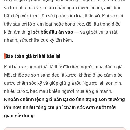
và lớp phủ bảo vệ là rào chắn ngăn nước, muối, axit, bụi
bẩn tiếp xúc trực tiếp với phần kim loại thân vỏ. Khi sơn bị
trầy sâu tới lớp kim loại hoặc bong tróc, để lâu trong điều
kiện ẩm thì
gỉ sét bắt đầu ăn vào
— và gỉ sét thì lan rất
nhanh, sửa chữa cực kỳ tốn kém.
Bảo toàn giá trị khi bán lại
Khi bán xe, ngoại thất là thứ đầu tiên người mua đánh giá.
Một chiếc xe sơn sáng đẹp, ít xước, không ố tạo cảm giác
được chăm sóc kỹ và giúp giữ giá tốt. Ngược lại, sơn xỉn,
nhiều xước, bạc màu khiến người mua ép giá mạnh.
Khoản chênh lệch giá bán lại do tình trạng sơn thường
lớn hơn nhiều tổng chi phí chăm sóc sơn suốt thời
gian sử dụng.