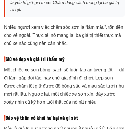
là yếu tố giữ giá trị xe. Chăm đúng cách mang lại ba giá trị
rõ rệt.
Nhiều người xem việc chăm sóc sơn là “làm màu”, tốn tiền
cho vẻ ngoài. Thực tế, nó mang lại ba giá trị thiết thực mà
chủ xe nào cũng nên cân nhắc.
Giữ vẻ đẹp và giá trị thẩm mỹ
Một chiếc xe sơn bóng, sạch sẽ luôn tạo ấn tượng tốt — dù
đi làm, gặp đối tác, hay chở gia đình đi chơi. Lớp sơn
được chăm tốt giữ được độ bóng sâu và màu sắc tươi như
mới rất lâu. Ngược lại, một chiếc xe sơn xỉn, đầy xước
xoáy nhìn cũ kỹ hơn tuổi thật của nó rất nhiều.
Bảo vệ thân vỏ khỏi hư hại và gỉ sét
Đây là giá trị quan trọng nhất nhưng ít người để ý. Lớp sơn