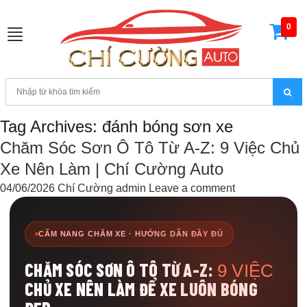
0
Toggle
navigation
Tag Archives: đánh bóng sơn xe
Chăm Sóc Sơn Ô Tô Từ A-Z: 9 Việc Chủ
Xe Nên Làm | Chí Cường Auto
04/06/2026
Chí Cường admin
Leave a comment
CẨM NANG CHĂM XE · HƯỚNG DẪN ĐẦY ĐỦ
CHĂM SÓC SƠN Ô TÔ TỪ A-Z:
9 VIỆC
CHỦ XE NÊN LÀM ĐỂ XE LUÔN BÓNG