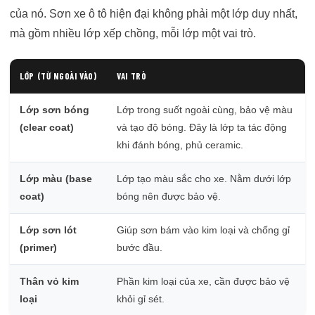
của nó. Sơn xe ô tô hiện đại không phải một lớp duy nhất,
mà gồm nhiều lớp xếp chồng, mỗi lớp một vai trò.
LỚP (TỪ NGOÀI VÀO)
VAI TRÒ
Lớp sơn bóng
Lớp trong suốt ngoài cùng, bảo vệ màu
(clear coat)
và tạo độ bóng. Đây là lớp ta tác động
khi đánh bóng, phủ ceramic.
Lớp màu (base
Lớp tạo màu sắc cho xe. Nằm dưới lớp
coat)
bóng nên được bảo vệ.
Lớp sơn lót
Giúp sơn bám vào kim loại và chống gỉ
(primer)
bước đầu.
Thân vỏ kim
Phần kim loại của xe, cần được bảo vệ
loại
khỏi gỉ sét.