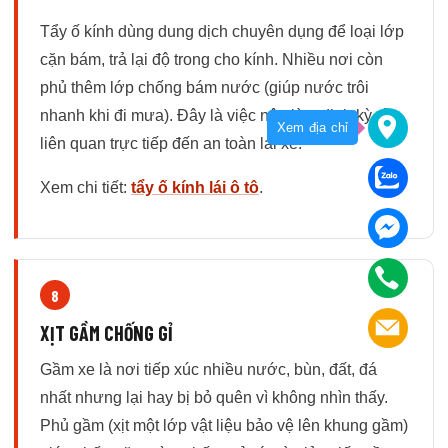
Tẩy ố kính dùng dung dịch chuyên dụng để loại lớp
cặn bám, trả lại độ trong cho kính. Nhiều nơi còn
phủ thêm lớp chống bám nước (giúp nước trôi
nhanh khi đi mưa). Đây là việc nên làm định kỳ vì
Xem địa chỉ
liên quan trực tiếp đến an toàn lái xe.
Xem chi tiết:
tẩy ố kính lái ô tô
.
8
XỊT GẦM CHỐNG GỈ
Gầm xe là nơi tiếp xúc nhiều nước, bùn, đất, đá
nhất nhưng lại hay bị bỏ quên vì không nhìn thấy.
Phủ gầm (xịt một lớp vật liệu bảo vệ lên khung gầm)