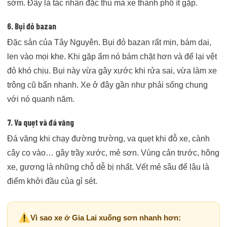
sớm. Đây là tác nhân đặc thù mà xe thành phố ít gặp.
6. Bụi đỏ bazan
Đặc sản của Tây Nguyên. Bụi đỏ bazan rất mịn, bám dai,
len vào mọi khe. Khi gặp ẩm nó bám chặt hơn và để lại vệt
đỏ khó chịu. Bụi này vừa gây xước khi rửa sai, vừa làm xe
trông cũ bẩn nhanh. Xe ở đây gần như phải sống chung
với nó quanh năm.
7. Va quẹt và đá văng
Đá văng khi chạy đường trường, va quẹt khi đỗ xe, cành
cây cọ vào… gây trầy xước, mẻ sơn. Vùng cản trước, hông
xe, gương là những chỗ dễ bị nhất. Vết mẻ sâu để lâu là
điểm khởi đầu của gỉ sét.
Vì sao xe ở Gia Lai xuống sơn nhanh hơn: