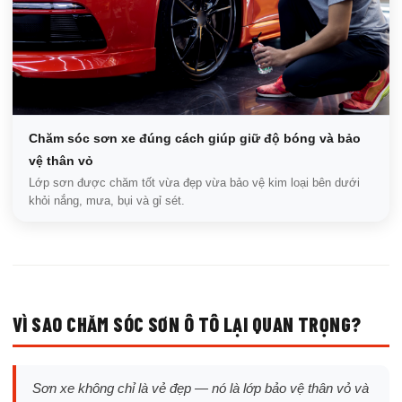
Chăm sóc sơn xe đúng cách giúp giữ độ bóng và bảo
vệ thân vỏ
Lớp sơn được chăm tốt vừa đẹp vừa bảo vệ kim loại bên dưới
khỏi nắng, mưa, bụi và gỉ sét.
VÌ SAO CHĂM SÓC SƠN Ô TÔ LẠI QUAN TRỌNG?
Sơn xe không chỉ là vẻ đẹp — nó là lớp bảo vệ thân vỏ và