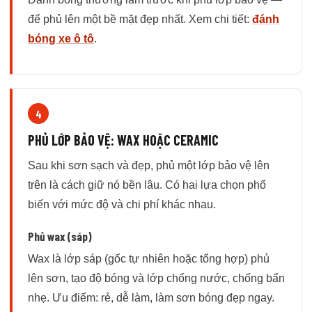
để phủ lên một bề mặt đẹp nhất. Xem chi tiết:
đánh
bóng xe ô tô
.
4
PHỦ LỚP BẢO VỆ: WAX HOẶC CERAMIC
Sau khi sơn sạch và đẹp, phủ một lớp bảo vệ lên
trên là cách giữ nó bền lâu. Có hai lựa chọn phổ
biến với mức độ và chi phí khác nhau.
Phủ wax (sáp)
Wax là lớp sáp (gốc tự nhiên hoặc tổng hợp) phủ
lên sơn, tạo độ bóng và lớp chống nước, chống bẩn
nhẹ. Ưu điểm: rẻ, dễ làm, làm sơn bóng đẹp ngay.