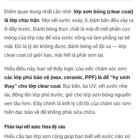
Điểm quan trọng nhất cần nhớ:
lớp sơn bóng (clear coat)
là lớp chịu trận
. Mọi vết xước xoáy, ố, bám bẩn đều xảy ra
ở đây trước. Đánh bóng thực chất là mài đi một phần cực
mỏng của lớp này để xóa xước nông và làm phẳng lại bề
mặt. Đó là lý do không được đánh bóng vô tội vạ — lớp
clear coat có giới hạn, mài hết là phải sơn lại.
Hiểu điều này, bạn sẽ thấy logic của việc chăm sóc sơn:
các lớp phủ bảo vệ (wax, ceramic, PPF) là để “hy sinh
thay” cho lớp clear coat
. Bụi bẩn, tia UV, vết xước nhẹ
tác động lên lớp phủ trước, giữ cho lớp sơn bóng nguyên
vẹn lâu hơn. Đây chính là triết lý cốt lõi của chăm sóc sơn
hiện đại: bảo vệ để không phải sửa chữa.
Phân loại vết xước theo độ sâu
Hiểu cấu tạo lớp sơn cũng giúp bạn biết vết xước nào xử