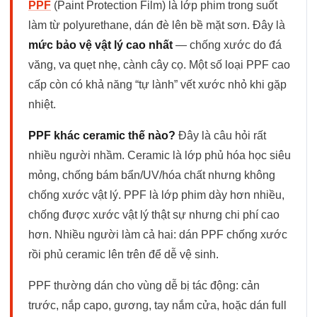
PPF
(Paint Protection Film) là lớp phim trong suốt
làm từ polyurethane, dán đè lên bề mặt sơn. Đây là
mức bảo vệ vật lý cao nhất
— chống xước do đá
văng, va quẹt nhẹ, cành cây cọ. Một số loại PPF cao
cấp còn có khả năng “tự lành” vết xước nhỏ khi gặp
nhiệt.
PPF khác ceramic thế nào?
Đây là câu hỏi rất
nhiều người nhầm. Ceramic là lớp phủ hóa học siêu
mỏng, chống bám bẩn/UV/hóa chất nhưng không
chống xước vật lý. PPF là lớp phim dày hơn nhiều,
chống được xước vật lý thật sự nhưng chi phí cao
hơn. Nhiều người làm cả hai: dán PPF chống xước
rồi phủ ceramic lên trên để dễ vệ sinh.
PPF thường dán cho vùng dễ bị tác động: cản
trước, nắp capo, gương, tay nắm cửa, hoặc dán full