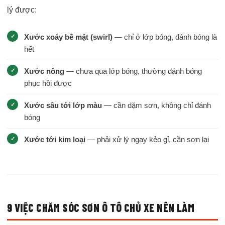
lý được:
Xước xoáy bề mặt (swirl)
— chỉ ở lớp bóng, đánh bóng là
hết
Xước nông
— chưa qua lớp bóng, thường đánh bóng
phục hồi được
Xước sâu tới lớp màu
— cần dặm sơn, không chỉ đánh
bóng
Xước tới kim loại
— phải xử lý ngay kẻo gỉ, cần sơn lại
9 VIỆC CHĂM SÓC SƠN Ô TÔ CHỦ XE NÊN LÀM