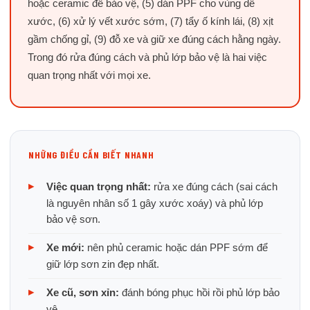
hoặc ceramic để bảo vệ, (5) dán PPF cho vùng dễ
xước, (6) xử lý vết xước sớm, (7) tẩy ố kính lái, (8) xịt
gầm chống gỉ, (9) đỗ xe và giữ xe đúng cách hằng ngày.
Trong đó rửa đúng cách và phủ lớp bảo vệ là hai việc
quan trọng nhất với mọi xe.
NHỮNG ĐIỀU CẦN BIẾT NHANH
Việc quan trọng nhất:
rửa xe đúng cách (sai cách
là nguyên nhân số 1 gây xước xoáy) và phủ lớp
bảo vệ sơn.
Xe mới:
nên phủ ceramic hoặc dán PPF sớm để
giữ lớp sơn zin đẹp nhất.
Xe cũ, sơn xỉn:
đánh bóng phục hồi rồi phủ lớp bảo
vệ.