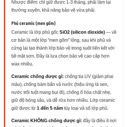
Nhược điểm: chỉ giữ được 1-3 tháng, phải làm lại
thường xuyên, khả năng bảo vệ vừa phải.
Phủ ceramic (men gốm)
Ceramic là lớp phủ gốc
SiO2 (silicon dioxide)
— về
cơ bản là một lớp “men gốm” lỏng, sau khi phủ và
cứng lại tạo thành lớp bảo vệ trong suốt liên kết với
bề mặt sơn. Đây là lựa chọn bảo vệ cao cấp hơn
wax nhiều.
Ceramic chống được gì:
chống tia UV (giảm phai
màu), chống bám bẩn và nước (hiệu ứng lá sen,
nước trôi tuột mang bụi đi), chống ố hóa chất nhẹ,
giữ độ bóng sâu, và dễ rửa hơn nhiều. Lớp ceramic
giữ được từ
1 đến 5 năm
tùy loại và số lớp phủ.
Ceramic KHÔNG chống được gì:
đây là điều ít nơi