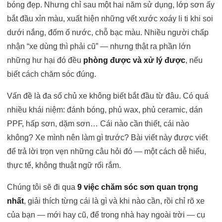
bóng đẹp. Nhưng chỉ sau một hai năm sử dụng, lớp sơn ấy
bắt đầu xỉn màu, xuất hiện những vết xước xoáy li ti khi soi
dưới nắng, đốm ố nước, chỗ bạc màu. Nhiều người chấp
nhận “xe dùng thì phải cũ” — nhưng thật ra phần lớn
những hư hại đó đều
phòng được và xử lý được
, nếu
biết cách chăm sóc đúng.
Vấn đề là đa số chủ xe không biết bắt đầu từ đâu. Có quá
nhiều khái niệm: đánh bóng, phủ wax, phủ ceramic, dán
PPF, hấp sơn, dặm sơn… Cái nào cần thiết, cái nào
không? Xe mình nên làm gì trước? Bài viết này được viết
để trả lời trọn vẹn những câu hỏi đó — một cách dễ hiểu,
thực tế, không thuật ngữ rối rắm.
Chúng tôi sẽ đi qua
9 việc chăm sóc sơn quan trọng
nhất
, giải thích từng cái là gì và khi nào cần, rồi chỉ rõ xe
của bạn — mới hay cũ, để trong nhà hay ngoài trời — cụ