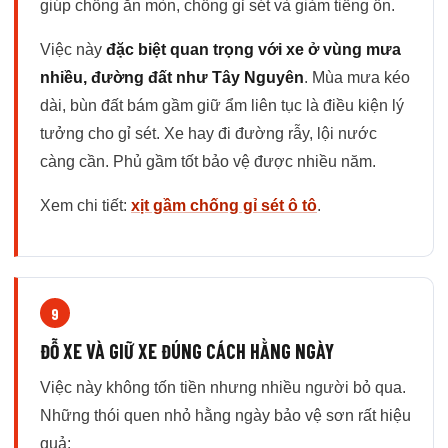
giúp chống ăn mòn, chống gỉ sét và giảm tiếng ồn.
Việc này
đặc biệt quan trọng với xe ở vùng mưa
nhiều, đường đất như Tây Nguyên
. Mùa mưa kéo
dài, bùn đất bám gầm giữ ẩm liên tục là điều kiện lý
tưởng cho gỉ sét. Xe hay đi đường rẫy, lội nước
càng cần. Phủ gầm tốt bảo vệ được nhiều năm.
Xem chi tiết:
xịt gầm chống gỉ sét ô tô
.
9
ĐỖ XE VÀ GIỮ XE ĐÚNG CÁCH HẰNG NGÀY
Việc này không tốn tiền nhưng nhiều người bỏ qua.
Những thói quen nhỏ hằng ngày bảo vệ sơn rất hiệu
quả: