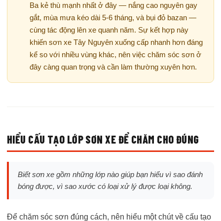
Ba kẻ thù mạnh nhất ở đây — nắng cao nguyên gay
gắt, mùa mưa kéo dài 5-6 tháng, và bụi đỏ bazan —
cùng tác động lên xe quanh năm. Sự kết hợp này
khiến sơn xe Tây Nguyên xuống cấp nhanh hơn đáng
kể so với nhiều vùng khác, nên việc chăm sóc sơn ở
đây càng quan trọng và cần làm thường xuyên hơn.
HIỂU CẤU TẠO LỚP SƠN XE ĐỂ CHĂM CHO ĐÚNG
Biết sơn xe gồm những lớp nào giúp bạn hiểu vì sao đánh
bóng được, vì sao xước có loại xử lý được loại không.
Để chăm sóc sơn đúng cách, nên hiểu một chút về cấu tạo