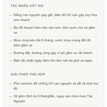
TÁC NHÂN GÂY HẠI
Nắng cao nguyên gay gắt, biên độ UV cao gây oxy hóa
sơn nhanh
Bụi đỏ bazan bám sâu vào sơn, khe cạnh cửa và gầm
xe
Mưa rừng kéo dài 6 tháng, nước mưa mang đất đỏ
bám gầm xe
Đường đất, đường rừng gây rỉ sét gầm xe rất nhanh
Biên độ nhiệt ngày-đêm lớn làm nứt da ghế và taplo
GIẢI PHÁP PHÙ HỢP
Phủ ceramic để chống UV cao nguyên và dễ vệ sinh bụi
đỏ
Xịt gầm định kỳ 6 tháng/lần, ngay sau mùa mưa Tây
Nguyên