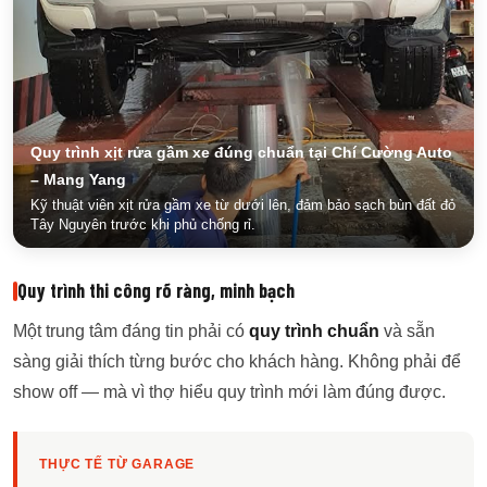
Quy trình xịt rửa gầm xe đúng chuẩn tại Chí Cường Auto
– Mang Yang
Kỹ thuật viên xịt rửa gầm xe từ dưới lên, đảm bảo sạch bùn đất đỏ
Tây Nguyên trước khi phủ chống rỉ.
Quy trình thi công rõ ràng, minh bạch
Một trung tâm đáng tin phải có
quy trình chuẩn
và sẵn
sàng giải thích từng bước cho khách hàng. Không phải để
show off — mà vì thợ hiểu quy trình mới làm đúng được.
THỰC TẾ TỪ GARAGE