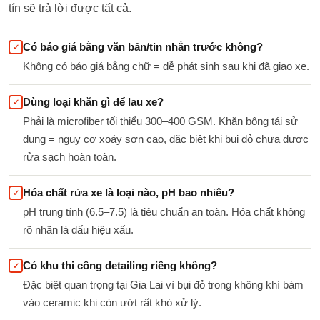
tín sẽ trả lời được tất cả.
Có báo giá bằng văn bản/tin nhắn trước không?
✓
Không có báo giá bằng chữ = dễ phát sinh sau khi đã giao xe.
Dùng loại khăn gì để lau xe?
✓
Phải là microfiber tối thiểu 300–400 GSM. Khăn bông tái sử
dụng = nguy cơ xoáy sơn cao, đặc biệt khi bụi đỏ chưa được
rửa sạch hoàn toàn.
Hóa chất rửa xe là loại nào, pH bao nhiêu?
✓
pH trung tính (6.5–7.5) là tiêu chuẩn an toàn. Hóa chất không
rõ nhãn là dấu hiệu xấu.
Có khu thi công detailing riêng không?
✓
Đặc biệt quan trọng tại Gia Lai vì bụi đỏ trong không khí bám
vào ceramic khi còn ướt rất khó xử lý.