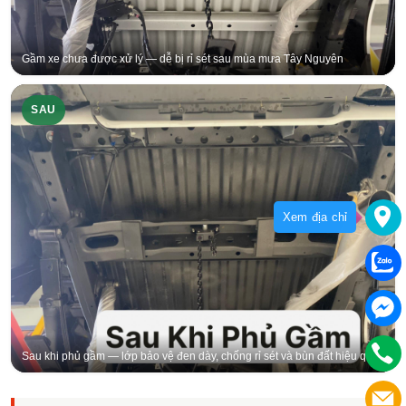
Gầm xe chưa được xử lý — dễ bị rỉ sét sau mùa mưa Tây Nguyên
SAU
Xem địa chỉ
Sau khi phủ gầm — lớp bảo vệ đen dày, chống rỉ sét và bùn đất hiệu quả