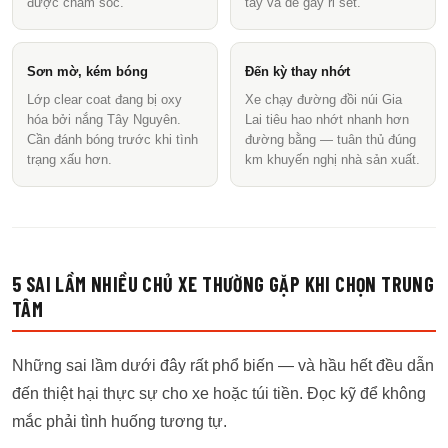
được chăm sóc.
tẩy và dễ gây rỉ sét.
Sơn mờ, kém bóng
Đến kỳ thay nhớt
Lớp clear coat đang bị oxy
Xe chạy đường đồi núi Gia
hóa bởi nắng Tây Nguyên.
Lai tiêu hao nhớt nhanh hơn
Cần đánh bóng trước khi tình
đường bằng — tuân thủ đúng
trạng xấu hơn.
km khuyến nghị nhà sản xuất.
5 SAI LẦM NHIỀU CHỦ XE THƯỜNG GẶP KHI CHỌN TRUNG
TÂM
Những sai lầm dưới đây rất phổ biến — và hầu hết đều dẫn
đến thiệt hại thực sự cho xe hoặc túi tiền. Đọc kỹ để không
mắc phải tình huống tương tự.