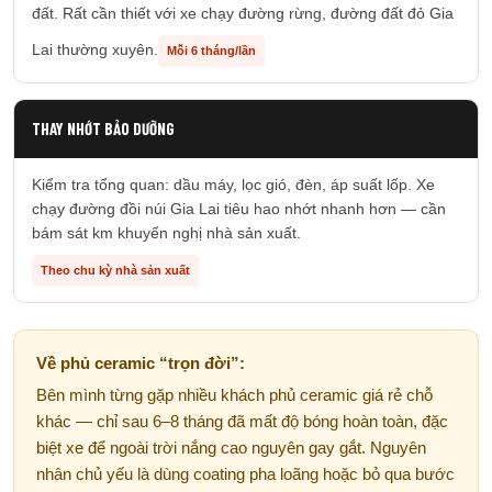
đất. Rất cần thiết với xe chạy đường rừng, đường đất đỏ Gia
Lai thường xuyên.
Mỗi 6 tháng/lần
THAY NHỚT BẢO DƯỠNG
Kiểm tra tổng quan: dầu máy, lọc gió, đèn, áp suất lốp. Xe
chạy đường đồi núi Gia Lai tiêu hao nhớt nhanh hơn — cần
bám sát km khuyến nghị nhà sản xuất.
Theo chu kỳ nhà sản xuất
Về phủ ceramic “trọn đời”:
Bên mình từng gặp nhiều khách phủ ceramic giá rẻ chỗ
khác — chỉ sau 6–8 tháng đã mất độ bóng hoàn toàn, đặc
biệt xe để ngoài trời nắng cao nguyên gay gắt. Nguyên
nhân chủ yếu là dùng coating pha loãng hoặc bỏ qua bước