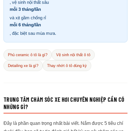
, vệ sinh nội thất sâu
mỗi 3 tháng/lần
và xịt gầm chống rỉ
mỗi 6 tháng/lần
, đặc biệt sau mùa mưa.
Phủ ceramic ô tô là gì?
Vệ sinh nội thất ô tô
Detailing xe là gì?
Thay nhớt ô tô đúng kỳ
TRUNG TÂM CHĂM SÓC XE HƠI CHUYÊN NGHIỆP CẦN CÓ
NHỮNG GÌ?
Đây là phần quan trọng nhất bài viết. Nắm được 5 tiêu chí