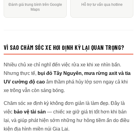
Đánh giá trung bình trên Google
Hỗ trợ tư vấn qua hotline
Maps
VÌ SAO CHĂM SÓC XE HƠI ĐỊNH KỲ LẠI QUAN TRỌNG?
Nhiều chủ xe chỉ nghĩ đến việc rửa xe khi xe nhìn bẩn.
Nhưng thực tế,
bụi đỏ Tây Nguyên, mưa rừng axit và tia
UV cường độ cao
âm thầm phá hủy lớp sơn ngay cả khi
xe trông vẫn còn sáng bóng.
Chăm sóc xe định kỳ không đơn giản là làm đẹp. Đây là
việc
bảo vệ tài sản
— chiếc xe giữ giá trị tốt hơn khi bán
lại, và giúp phát hiện sớm những hư hỏng tiềm ẩn do điều
kiện địa hình miền núi Gia Lai.