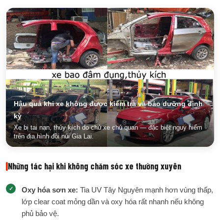
Hậu quả khi xe không được kiểm tra và bảo dưỡng định
kỳ
Xe bị tai nạn, thủy kích do chủ xe chủ quan — đặc biệt nguy hiểm
trên địa hình đồi núi Gia Lai.
Những tác hại khi không chăm sóc xe thường xuyên
Oxy hóa sơn xe:
Tia UV Tây Nguyên mạnh hơn vùng thấp,
lớp clear coat mỏng dần và oxy hóa rất nhanh nếu không
phủ bảo vệ.