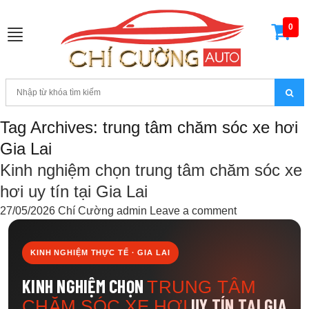
0
Toggle
navigation
Tag Archives: trung tâm chăm sóc xe hơi
Gia Lai
Kinh nghiệm chọn trung tâm chăm sóc xe
hơi uy tín tại Gia Lai
27/05/2026
Chí Cường admin
Leave a comment
KINH NGHIỆM THỰC TẾ · GIA LAI
KINH NGHIỆM CHỌN
TRUNG TÂM
UY TÍN TẠI GIA
CHĂM SÓC XE HƠI