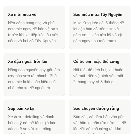
Xe mới mua về
Sau mùa mưa Tây Nguyên
Nên đánh bóng nhẹ và phủ
Mưa rừng kéo dài 6 tháng để
ceramic ngay để bảo vệ sơn
lại cặn bùn đỏ trên sơn và
trước khi xe tiếp xúc lâu với
gầm xe — cần rửa kỹ và xịt
nắng và bụi đỏ Tây Nguyên.
gầm ngay sau mùa mưa.
Xe đậu ngoài trời lâu
Có trẻ em hoặc thú cưng
Nắng cao nguyên gay gắt làm
Nội thất dễ tích bụi, vi khuẩn
oxy hóa sơn rất nhanh. Phủ
và mùi. Nên vệ sinh sâu mỗi
ceramic là lá chắn hiệu quả
2 tháng thay vì 3 tháng.
nhất cho xe để ngoài trời.
Sắp bán xe lại
Sau chuyến đường rừng
Xe được detailing và đánh
Bùn đất, đá dăm bắn vào gầm
bóng kỹ có thể tăng giá bán
và thân xe cần rửa sớm — để
đáng kể so với xe không
lâu đất đỏ khô cứng rất khó