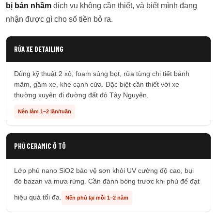
bị bán nhầm
dịch vụ không cần thiết, và biết mình đang
nhận được gì cho số tiền bỏ ra.
RỬA XE DETAILING
Dùng kỹ thuật 2 xô, foam súng bọt, rửa từng chi tiết bánh
mâm, gầm xe, khe cạnh cửa. Đặc biệt cần thiết với xe
thường xuyên đi đường đất đỏ Tây Nguyên.
Nên làm 1–2 lần/tuần
PHỦ CERAMIC Ô TÔ
Lớp phủ nano SiO2 bảo vệ sơn khỏi UV cường độ cao, bụi
đỏ bazan và mưa rừng. Cần đánh bóng trước khi phủ để đạt
hiệu quả tối đa.
Nên phủ lại mỗi 1–2 năm