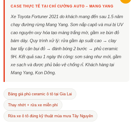
CASE THỰC TẾ TẠI CHÍ CƯỜNG AUTO – MANG YANG
Xe Toyota Fortuner 2021 do khách mang đến sau 1.5 năm
chạy đường rừng Mang Yang. Sơn nắp capô và mui bị UV
cao nguyên oxy hóa tạo màng trắng mờ, gầm xe bùn đỏ
bám dày. Quy trình xử lý: rửa gầm áp suất cao → clay
bar tẩy cặn bụi đỏ → đánh bóng 2 bước → phủ ceramic
9H. Kết quả sau 1 ngày thi công: sơn sáng như mới, gầm
xe sạch và được phủ bảo vệ chống rỉ. Khách hàng tại
Mang Yang, Kon Dỡng.
Bảng giá phủ ceramic ô tô tại Gia Lai
Thay nhớt + rửa xe miễn phí
Rửa xe ô tô đúng kỹ thuật mùa mưa Tây Nguyên