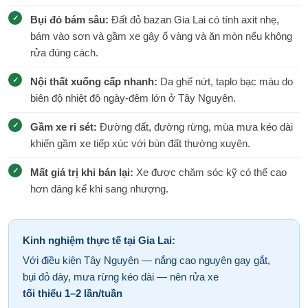
Bụi đỏ bám sâu:
Đất đỏ bazan Gia Lai có tính axit nhẹ,
bám vào sơn và gầm xe gây ố vàng và ăn mòn nếu không
rửa đúng cách.
Nội thất xuống cấp nhanh:
Da ghế nứt, taplo bạc màu do
biên độ nhiệt độ ngày-đêm lớn ở Tây Nguyên.
Gầm xe rỉ sét:
Đường đất, đường rừng, mùa mưa kéo dài
khiến gầm xe tiếp xúc với bùn đất thường xuyên.
Mất giá trị khi bán lại:
Xe được chăm sóc kỹ có thể cao
hơn đáng kể khi sang nhượng.
Kinh nghiệm thực tế tại Gia Lai:
Với điều kiện Tây Nguyên — nắng cao nguyên gay gắt,
bụi đỏ dày, mưa rừng kéo dài — nên rửa xe
tối thiểu 1–2 lần/tuần