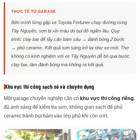
THỰC TẾ TỪ GARAGE
Bên mình từng gặp xe Toyota Fortuner chạy đường rừng
Tây Nguyên, sơn bị xỉn màu do bụi đỏ ngấm lâu. Quy
trình: clay bar để tẩy cặn bám sâu → đánh bóng 2 bước
→ phủ ceramic. Kết quả sơn sáng trở lại như xe mới. Thợ
không có kinh nghiệm với xe Tây Nguyên dễ bỏ qua bước
clay bar, làm đánh bóng mà không ra kết quả.
Khu vực thi công sạch sẽ và chuyên dụng
Một garage chuyên nghiệp cần có
khu vực thi công riêng
,
đủ ánh sáng để kiểm tra sơn, không gian sạch để phủ
ceramic tránh bụi bám vào lớp phủ khi còn ướt.