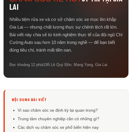
LAI
Nhiều tiệm rửa xe và cơ sở chăm sóc xe mọc lên khắp
Gia Lai — nhưng chất lượng thực sự chênh lệch rất lớn.
Bài viết này chia sẻ từ kinh nghiệm thực tế của đội ngũ Chí
Cường Auto sau hơn 10 năm trong nghề — để bạn biết
đúng tiêu chí, tránh mất tiền oan.
Đọc khoảng 12 phút
195 Lê Quý Đôn, Mang Yang, Gia Lai
NỘI DUNG BÀI VIẾT
Vì sao chăm sóc xe định kỳ lại quan trọng?
Trung tâm chuyên nghiệp cần có những gì?
Các dịch vụ chăm sóc xe phổ biến hiện nay