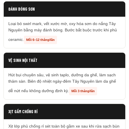
ĐÁNH BÓNG SƠN
Loại bỏ swirl mark, vết xước mờ, oxy hóa sơn do nắng Tây
Nguyên bằng máy đánh bóng. Bước bắt buộc trước khi phủ
ceramic.
Mỗi 6–12 tháng/lần
VỆ SINH NỘI THẤT
Hút bụi chuyên sâu, vệ sinh taplo, dưỡng da ghế, làm sạch
thảm sàn. Biên độ nhiệt ngày-đêm Tây Nguyên làm da ghế
dễ nứt nếu không dưỡng định kỳ.
Mỗi 3 tháng/lần
XỊT GẦM CHỐNG RỈ
Xịt lớp phủ chống rỉ sét toàn bộ gầm xe sau khi rửa sạch bùn