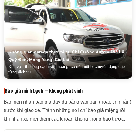
Không gian garage thực tế tại Chí Cường Auto – 195 Lê
Quý Đôn, Mang Yang, Gia Lai
Khu vực thi công sạch sẽ, thoáng, có đủ thiết bị chuyên dụng cho
từng dịch vụ.
Báo giá minh bạch — không phát sinh
Bạn nên nhận báo giá đầy đủ bằng văn bản (hoặc tin nhắn)
trước khi giao xe. Tránh những nơi chỉ báo giá miệng rồi
khi nhận xe mới thêm các khoản không thông báo trước.