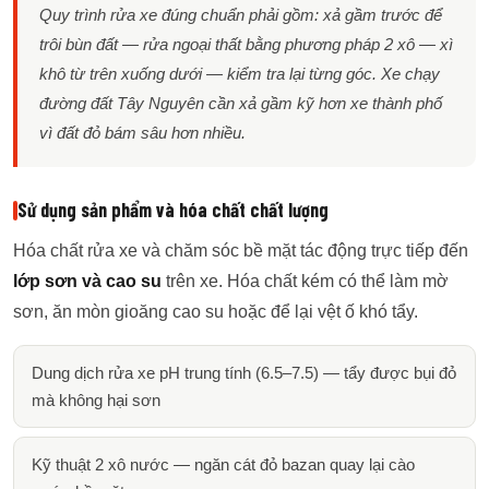
Quy trình rửa xe đúng chuẩn phải gồm: xả gầm trước để
trôi bùn đất — rửa ngoại thất bằng phương pháp 2 xô — xì
khô từ trên xuống dưới — kiểm tra lại từng góc. Xe chạy
đường đất Tây Nguyên cần xả gầm kỹ hơn xe thành phố
vì đất đỏ bám sâu hơn nhiều.
Sử dụng sản phẩm và hóa chất chất lượng
Hóa chất rửa xe và chăm sóc bề mặt tác động trực tiếp đến
lớp sơn và cao su
trên xe. Hóa chất kém có thể làm mờ
sơn, ăn mòn gioăng cao su hoặc để lại vệt ố khó tẩy.
Dung dịch rửa xe pH trung tính (6.5–7.5) — tẩy được bụi đỏ
mà không hại sơn
Kỹ thuật 2 xô nước — ngăn cát đỏ bazan quay lại cào