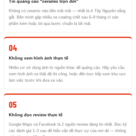
Tin quảng cáo “ceramic trọn đời”
Không có ceramic nào bền mãi mãi — nhất là ở Tây Nguyên nắng
gắt. Bên mình gặp nhiều xe coating chết sau 6–8 tháng vì sản
phẩm kém hoặc bỏ qua bước chuẩn bị bề mặt.
04
Không xem hình ảnh thực tế
Nhiều cơ sở dùng ảnh từ nguồn khác để quảng cáo. Hãy yêu cầu
xem hình ảnh xe thật đã thi công, hoặc đến trực tiếp xem khu vực
làm việc trước khi đưa xe vào.
05
Không đọc review thực tế
Google Maps và Facebook là 2 nguồn review đáng tin nhất. Đọc kỹ
các đánh giá 1–3 sao để hiểu vấn đề thực sự của nơi đó — không