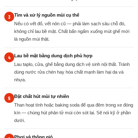
Tìm và xử lý nguồn mùi cụ thể
Nếu có vết đổ, vết nôn cũ — phải làm sạch sâu chỗ đó,
không chỉ lau bề mặt. Chất bẩn ngấm xuống mút ghế mới
là nguồn mùi thật.
Lau bề mặt bằng dung dịch phù hợp
Lau taplo, cửa, ghế bằng dung dịch vệ sinh nội thất. Tránh
dùng nước rửa chén hay hóa chất mạnh làm hại da và
nhựa.
Đặt chất hút mùi tự nhiên
Than hoạt tính hoặc baking soda để qua đêm trong xe đóng
kín — chúng hút phân tử mùi còn sót lại. Sẽ nói kỹ ở phần
dưới.
Phơi và thông gió