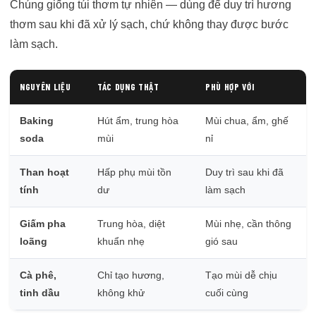
Chúng giống túi thơm tự nhiên — dùng để duy trì hương
thơm sau khi đã xử lý sạch, chứ không thay được bước
làm sạch.
NGUYÊN LIỆU
TÁC DỤNG THẬT
PHÙ HỢP VỚI
Baking
Hút ẩm, trung hòa
Mùi chua, ẩm, ghế
soda
mùi
nỉ
Than hoạt
Hấp phụ mùi tồn
Duy trì sau khi đã
tính
dư
làm sạch
Giấm pha
Trung hòa, diệt
Mùi nhẹ, cần thông
loãng
khuẩn nhẹ
gió sau
Cà phê,
Chỉ tạo hương,
Tạo mùi dễ chịu
tinh dầu
không khử
cuối cùng