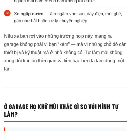
nguồn mùi nằm ở chỗ bạn không tới được
Xe ngập nước
— ẩm ngấm vào sàn, dây điện, mút ghế,
gần như bắt buộc xử lý chuyên nghiệp
Nếu xe bạn rơi vào những trường hợp này, mang ra
garage không phải vì bạn “kém” — mà vì những chỗ đó cần
thiết bị và kỹ thuật mà ở nhà không có. Tự làm mãi không
xong đôi khi tốn thời gian và tiền bạc hơn là làm đúng một
lần.
Ở GARAGE HỌ KHỬ MÙI KHÁC GÌ SO VỚI MÌNH TỰ
LÀM?