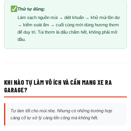
Thứ tự đúng:
Làm sạch nguồn mùi → diệt khuẩn → khử mùi tồn dư
→ kiểm soát ẩm → cuối cùng mới dùng hương thơm
để duy trì. Túi thơm là dấu chấm hết, không phải mở
đầu.
KHI NÀO TỰ LÀM VÔ ÍCH VÀ CẦN MANG XE RA
GARAGE?
Tự làm tốt cho mùi nhẹ. Nhưng có những trường hợp
càng cố tự xử lý càng tốn công mà không hết.