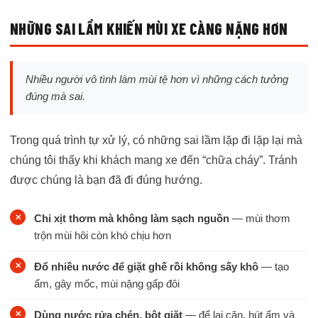
NHỮNG SAI LẦM KHIẾN MÙI XE CÀNG NẶNG HƠN
Nhiều người vô tình làm mùi tệ hơn vì những cách tưởng
đúng mà sai.
Trong quá trình tự xử lý, có những sai lầm lặp đi lặp lại mà
chúng tôi thấy khi khách mang xe đến “chữa cháy”. Tránh
được chúng là bạn đã đi đúng hướng.
Chỉ xịt thơm mà không làm sạch nguồn
— mùi thơm
trộn mùi hôi còn khó chịu hơn
Đổ nhiều nước để giặt ghế rồi không sấy khô
— tạo
ẩm, gây mốc, mùi nặng gấp đôi
Dùng nước rửa chén, bột giặt
— để lại cặn, hút ẩm và