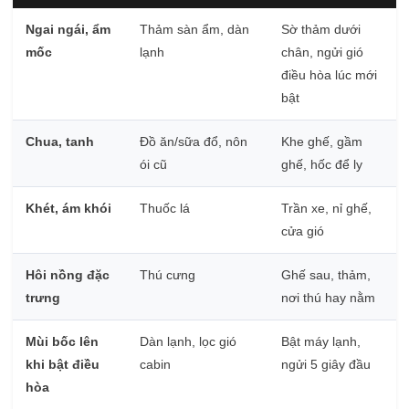
Ngai ngái, ẩm
Thảm sàn ẩm, dàn
Sờ thảm dưới
mốc
lạnh
chân, ngửi gió
điều hòa lúc mới
bật
Chua, tanh
Đồ ăn/sữa đổ, nôn
Khe ghế, gầm
ói cũ
ghế, hốc để ly
Khét, ám khói
Thuốc lá
Trần xe, nỉ ghế,
cửa gió
Hôi nồng đặc
Thú cưng
Ghế sau, thảm,
trưng
nơi thú hay nằm
Mùi bốc lên
Dàn lạnh, lọc gió
Bật máy lạnh,
khi bật điều
cabin
ngửi 5 giây đầu
hòa