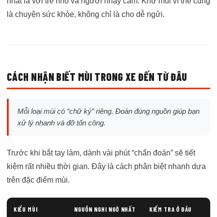
nhất là với trẻ nhỏ và người nhạy cảm. Khử mùi vì thế cũng
là chuyện sức khỏe, không chỉ là cho dễ ngửi.
CÁCH NHẬN BIẾT MÙI TRONG XE ĐẾN TỪ ĐÂU
Mỗi loại mùi có “chữ ký” riêng. Đoán đúng nguồn giúp bạn
xử lý nhanh và đỡ tốn công.
Trước khi bắt tay làm, dành vài phút “chẩn đoán” sẽ tiết
kiệm rất nhiều thời gian. Đây là cách phân biệt nhanh dựa
trên đặc điểm mùi.
KIỂU MÙI
NGUỒN NGHI NGỜ NHẤT
KIỂM TRA Ở ĐÂU