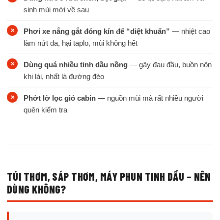
sinh mùi mới về sau
Phơi xe nắng gắt đóng kín để “diệt khuẩn”
— nhiệt cao
làm nứt da, hại taplo, mùi không hết
Dùng quá nhiều tinh dầu nồng
— gây đau đầu, buồn nôn
khi lái, nhất là đường đèo
Phớt lờ lọc gió cabin
— nguồn mùi mà rất nhiều người
quên kiểm tra
TÚI THƠM, SÁP THƠM, MÁY PHUN TINH DẦU – NÊN
DÙNG KHÔNG?