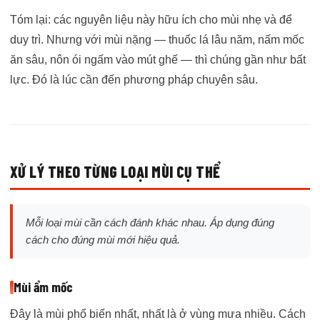
Tóm lại: các nguyên liệu này hữu ích cho mùi nhẹ và để
duy trì. Nhưng với mùi nặng — thuốc lá lâu năm, nấm mốc
ăn sâu, nôn ói ngấm vào mút ghế — thì chúng gần như bất
lực. Đó là lúc cần đến phương pháp chuyên sâu.
XỬ LÝ THEO TỪNG LOẠI MÙI CỤ THỂ
Mỗi loại mùi cần cách đánh khác nhau. Áp dụng đúng
cách cho đúng mùi mới hiệu quả.
Mùi ẩm mốc
Đây là mùi phổ biến nhất, nhất là ở vùng mưa nhiều. Cách