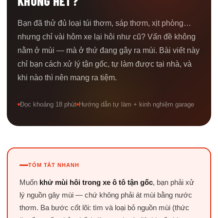
KHÔNG HẾT?
Bạn đã thử đủ loại túi thơm, sáp thơm, xịt phòng…
nhưng chỉ vài hôm xe lại hôi như cũ? Vấn đề không
nằm ở mùi — mà ở thứ đang gây ra mùi. Bài viết này
chỉ bạn cách xử lý tận gốc, tự làm được tại nhà, và
khi nào thì nên mang ra tiệm.
Đọc khoảng 18 phút
Hướng dẫn tự làm + kinh nghiệm garage
TÓM TẮT NHANH
Muốn
khử mùi hôi trong xe ô tô tận gốc
, bạn phải xử
lý nguồn gây mùi — chứ không phải át mùi bằng nước
thơm. Ba bước cốt lõi: tìm và loại bỏ nguồn mùi (thức