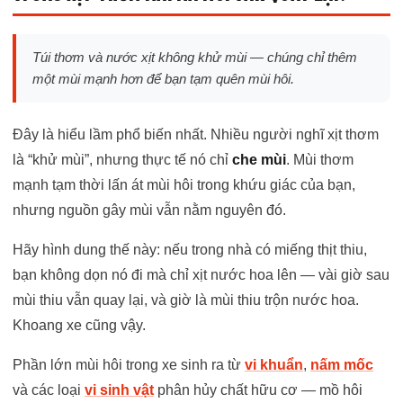
Túi thơm và nước xịt không khử mùi — chúng chỉ thêm
một mùi mạnh hơn để bạn tạm quên mùi hôi.
Đây là hiểu lầm phổ biến nhất. Nhiều người nghĩ xịt thơm
là “khử mùi”, nhưng thực tế nó chỉ
che mùi
. Mùi thơm
mạnh tạm thời lấn át mùi hôi trong khứu giác của bạn,
nhưng nguồn gây mùi vẫn nằm nguyên đó.
Hãy hình dung thế này: nếu trong nhà có miếng thịt thiu,
bạn không dọn nó đi mà chỉ xịt nước hoa lên — vài giờ sau
mùi thiu vẫn quay lại, và giờ là mùi thiu trộn nước hoa.
Khoang xe cũng vậy.
Phần lớn mùi hôi trong xe sinh ra từ
vi khuẩn
,
nấm mốc
và các loại
vi sinh vật
phân hủy chất hữu cơ — mồ hôi