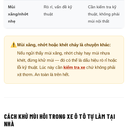
Mùi
Rò rỉ, vấn đề kỹ
Cần kiểm tra kỹ
xăng/nhớt
thuật
thuật, không phải
nhẹ
mùi nội thất
Mùi xăng, nhớt hoặc khét cháy là chuyện khác:
Nếu ngửi thấy mùi xăng, nhớt cháy hay mùi nhựa
khét, đừng khử mùi — đó có thể là dấu hiệu rò rỉ hoặc
lỗi kỹ thuật. Lúc này cần
kiểm tra xe
chứ không phải
xịt thơm. An toàn là trên hết.
CÁCH KHỬ MÙI HÔI TRONG XE Ô TÔ TỰ LÀM TẠI
NHÀ