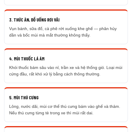
3. THỨC ĂN, ĐỒ UỐNG RƠI VÃI
Vụn bánh, sữa đổ, cà phê rớt xuống khe ghế — phân hủy
dần và bốc mùi mà mắt thường không thấy.
4. MÙI THUỐC LÁ ÁM
Khói thuốc bám sâu vào nỉ, trần xe và hệ thống gió. Loại mùi
cứng đầu, rất khó xử lý bằng cách thông thường.
5. MÙI THÚ CƯNG
Lông, nước dãi, mùi cơ thể thú cưng bám vào ghế và thảm.
Nếu thú cưng từng tè trong xe thì mùi rất dai.