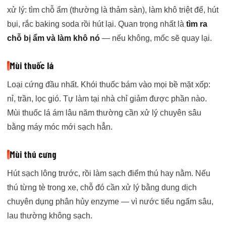
xử lý: tìm chỗ ẩm (thường là thảm sàn), làm khô triệt để, hút
bụi, rắc baking soda rồi hút lại. Quan trọng nhất là
tìm ra
chỗ bị ẩm và làm khô nó
— nếu không, mốc sẽ quay lại.
Mùi thuốc lá
Loại cứng đầu nhất. Khói thuốc bám vào mọi bề mặt xốp:
nỉ, trần, lọc gió. Tự làm tại nhà chỉ giảm được phần nào.
Mùi thuốc lá ám lâu năm thường cần xử lý chuyên sâu
bằng máy móc mới sạch hẳn.
Mùi thú cưng
Hút sạch lông trước, rồi làm sạch điểm thú hay nằm. Nếu
thú từng tè trong xe, chỗ đó cần xử lý bằng dung dịch
chuyên dụng phân hủy enzyme — vì nước tiểu ngấm sâu,
lau thường không sạch.