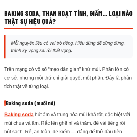
BAKING SODA, THAN HOẠT TÍNH, GIẤM… LOẠI NÀO
THẬT SỰ HIỆU QUẢ?
Mỗi nguyên liệu có vai trò riêng. Hiểu đúng để dùng đúng,
tránh kỳ vọng sai rồi thất vọng.
Trên mạng có vô số “mẹo dân gian” khử mùi. Phần lớn có
cơ sở, nhưng mỗi thứ chỉ giải quyết một phần. Đây là phân
tích thật về từng loại.
Baking soda (muối nở)
Baking soda
hút ẩm và trung hòa mùi khá tốt, đặc biệt với
mùi chua và ẩm. Rắc lên ghế nỉ và thảm, để vài tiếng rồi
hút sạch. Rẻ, an toàn, dễ kiếm — đáng để thử đầu tiên.