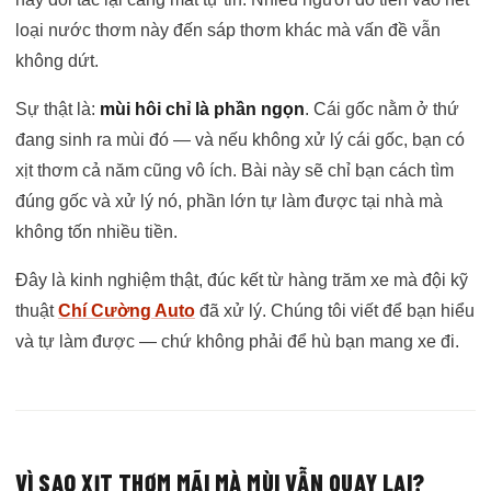
loại nước thơm này đến sáp thơm khác mà vấn đề vẫn
không dứt.
Sự thật là:
mùi hôi chỉ là phần ngọn
. Cái gốc nằm ở thứ
đang sinh ra mùi đó — và nếu không xử lý cái gốc, bạn có
xịt thơm cả năm cũng vô ích. Bài này sẽ chỉ bạn cách tìm
đúng gốc và xử lý nó, phần lớn tự làm được tại nhà mà
không tốn nhiều tiền.
Đây là kinh nghiệm thật, đúc kết từ hàng trăm xe mà đội kỹ
thuật
Chí Cường Auto
đã xử lý. Chúng tôi viết để bạn hiểu
và tự làm được — chứ không phải để hù bạn mang xe đi.
VÌ SAO XỊT THƠM MÃI MÀ MÙI VẪN QUAY LẠI?