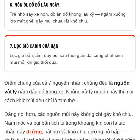
6. NÔN ÓI, ĐỒ ĐỔ LÂU NGÀY
Trẻ nhỏ say xe nôn, đồ ăn đổ không lau kỹ — ngấm xuống
lớp mút ghế, gây mùi chua rất khó chịu.
7. LỌC GIÓ CABIN QUÁ HẠN
Lọc gió bẩn, ẩm, đầy bụi sau thời gian dài cũng phát sinh
mùi mỗi khi gió thổi qua.
Điểm chung của cả 7 nguyên nhân: chúng đều là
nguồn
vật lý
nằm đâu đó trong xe. Không xử lý nguồn này thì mọi
cách khử mùi đều chỉ là tạm thời.
Đáng nói hơn, các nguồn mùi này không chỉ gây khó chịu.
Nấm mốc và bụi bẩn tích tụ trong khoang kín còn là tác
nhân gây
dị ứng
, hắt hơi và khó chịu đường hô hấp —