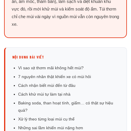
ăn, ẩm mốc, thảm bẩn), làm sạch và diệt khuẩn khu
vực đó, rồi mới khử mùi và kiểm soát độ ẩm. Túi thơm
chỉ che mùi vài ngày vì nguồn mùi vẫn còn nguyên trong
xe.
NỘI DUNG BÀI VIẾT
Vì sao xịt thơm mãi không hết mùi?
7 nguyên nhân thật khiến xe có mùi hôi
Cách nhận biết mùi đến từ đâu
Cách khử mùi tự làm tại nhà
Baking soda, than hoạt tính, giấm… có thật sự hiệu
quả?
Xử lý theo từng loại mùi cụ thể
Những sai lầm khiến mùi nặng hơn