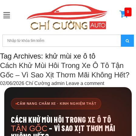
0
Toggle
navigation
Tag Archives: khử mùi xe ô tô
Cách Khử Mùi Hôi Trong Xe Ô Tô Tận
Gốc – Vì Sao Xịt Thơm Mãi Không Hết?
02/06/2026
Chí Cường admin
Leave a comment
CẨM NANG CHĂM XE · KINH NGHIỆM THẬT
CÁCH KHỬ MÙI HÔI TRONG XE Ô TÔ
– VÌ SAO XỊT THƠM MÃI
TẬN GỐC