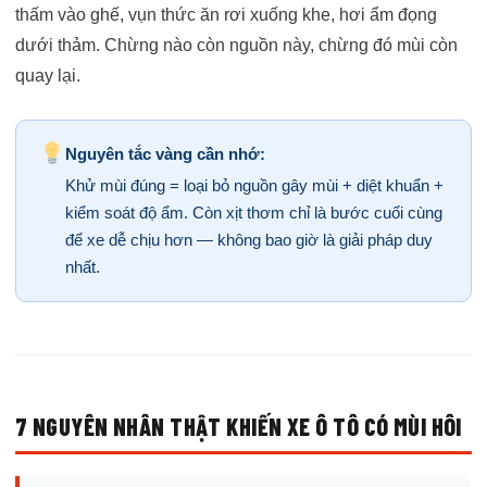
thấm vào ghế, vụn thức ăn rơi xuống khe, hơi ẩm đọng
dưới thảm. Chừng nào còn nguồn này, chừng đó mùi còn
quay lại.
Nguyên tắc vàng cần nhớ:
Khử mùi đúng = loại bỏ nguồn gây mùi + diệt khuẩn +
kiểm soát độ ẩm. Còn xịt thơm chỉ là bước cuối cùng
để xe dễ chịu hơn — không bao giờ là giải pháp duy
nhất.
7 NGUYÊN NHÂN THẬT KHIẾN XE Ô TÔ CÓ MÙI HÔI