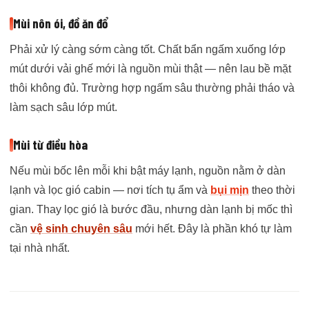
Mùi nôn ói, đồ ăn đổ
Phải xử lý càng sớm càng tốt. Chất bẩn ngấm xuống lớp
mút dưới vải ghế mới là nguồn mùi thật — nên lau bề mặt
thôi không đủ. Trường hợp ngấm sâu thường phải tháo và
làm sạch sâu lớp mút.
Mùi từ điều hòa
Nếu mùi bốc lên mỗi khi bật máy lạnh, nguồn nằm ở dàn
lạnh và lọc gió cabin — nơi tích tụ ẩm và
bụi mịn
theo thời
gian. Thay lọc gió là bước đầu, nhưng dàn lạnh bị mốc thì
cần
vệ sinh chuyên sâu
mới hết. Đây là phần khó tự làm
tại nhà nhất.