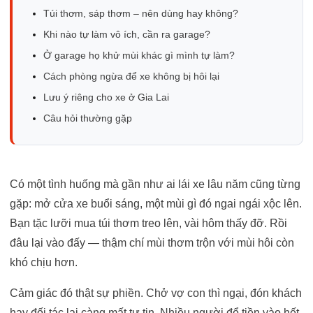
Túi thơm, sáp thơm – nên dùng hay không?
Khi nào tự làm vô ích, cần ra garage?
Ở garage họ khử mùi khác gì mình tự làm?
Cách phòng ngừa để xe không bị hôi lại
Lưu ý riêng cho xe ở Gia Lai
Câu hỏi thường gặp
Có một tình huống mà gần như ai lái xe lâu năm cũng từng
gặp: mở cửa xe buổi sáng, một mùi gì đó ngai ngái xộc lên.
Bạn tặc lưỡi mua túi thơm treo lên, vài hôm thấy đỡ. Rồi
đâu lại vào đấy — thậm chí mùi thơm trộn với mùi hôi còn
khó chịu hơn.
Cảm giác đó thật sự phiền. Chở vợ con thì ngại, đón khách
hay đối tác lại càng mất tự tin. Nhiều người đổ tiền vào hết