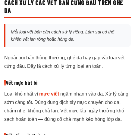
CÁCH XỬ LÝ CÁC VẾT BẨN CỨNG ĐẦU TRÊN GHẾ
DA
Mỗi loại vết bẩn cần cách xử lý riêng. Làm sai có thể
khiến vết lan rộng hoặc hỏng da.
Ngoài bụi bẩn thông thường, ghế da hay gặp vài loại vết
cứng đầu. Đây là cách xử lý từng loại an toàn.
Vết mực bút bi
Loại khó nhất vì
mực viết
ngấm nhanh vào da. Xử lý càng
sớm càng tốt. Dùng dung dịch tẩy mực chuyên cho da,
chấm nhẹ, không chà lan. Vết mực lâu ngày thường khó
sạch hoàn toàn — đừng cố chà mạnh kẻo hỏng lớp da.