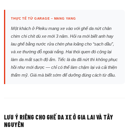
THỰC TẾ TỪ GARAGE – MANG YANG
Một khách ở Pleiku mang xe vào với ghế da nứt chân
chim chi chít dù xe mới 3 năm. Hỏi ra mới biết anh hay
lau ghế bằng nước rửa chén pha loãng cho “sạch dầu”,
và xe thường đỗ ngoài nắng. Hai thói quen đó cộng lại
làm da mất sạch độ ẩm. Tiếc là da đã nứt thì không phục
hồi như mới được — chỉ có thể làm chậm lại và cải thiện
thẩm mỹ. Giá mà biết sớm để dưỡng đúng cách từ đầu.
LƯU Ý RIÊNG CHO GHẾ DA XE Ở GIA LAI VÀ TÂY
NGUYÊN