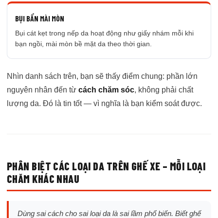
BỤI BẨN MÀI MÒN
Bụi cát kẹt trong nếp da hoạt động như giấy nhám mỗi khi
bạn ngồi, mài mòn bề mặt da theo thời gian.
Nhìn danh sách trên, bạn sẽ thấy điểm chung: phần lớn
nguyên nhân đến từ
cách chăm sóc
, không phải chất
lượng da. Đó là tin tốt — vì nghĩa là bạn kiểm soát được.
PHÂN BIỆT CÁC LOẠI DA TRÊN GHẾ XE – MỖI LOẠI
CHĂM KHÁC NHAU
Dùng sai cách cho sai loại da là sai lầm phổ biến. Biết ghế