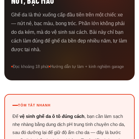
NỨT, BẠC MÀU
Ghế da là thứ xuống cấp đầu tiên trên một chiếc xe
— nứt nẻ, bạc màu, bong tróc. Phần lớn không phải
do da kém, mà do vệ sinh sai cách. Bài này chỉ bạn
cách làm đúng để ghế da bền đẹp nhiều năm, tự làm
được tại nhà.
Đọc khoảng 18 phút
Hướng dẫn tự làm + kinh nghiệm garage
TÓM TẮT NHANH
Để
vệ sinh ghế da ô tô đúng cách
, bạn cần làm sạch
nhẹ nhàng bằng dung dịch pH trung tính chuyên cho da,
sau đó dưỡng lại để giữ độ ẩm cho da — đây là bước