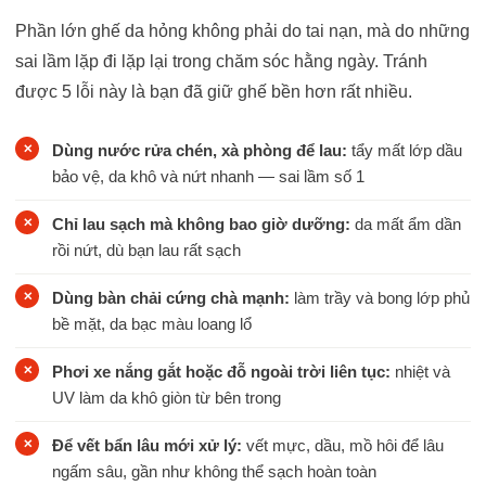
Phần lớn ghế da hỏng không phải do tai nạn, mà do những
sai lầm lặp đi lặp lại trong chăm sóc hằng ngày. Tránh
được 5 lỗi này là bạn đã giữ ghế bền hơn rất nhiều.
Dùng nước rửa chén, xà phòng để lau:
tẩy mất lớp dầu
bảo vệ, da khô và nứt nhanh — sai lầm số 1
Chỉ lau sạch mà không bao giờ dưỡng:
da mất ẩm dần
rồi nứt, dù bạn lau rất sạch
Dùng bàn chải cứng chà mạnh:
làm trầy và bong lớp phủ
bề mặt, da bạc màu loang lổ
Phơi xe nắng gắt hoặc đỗ ngoài trời liên tục:
nhiệt và
UV làm da khô giòn từ bên trong
Để vết bẩn lâu mới xử lý:
vết mực, dầu, mồ hôi để lâu
ngấm sâu, gần như không thể sạch hoàn toàn