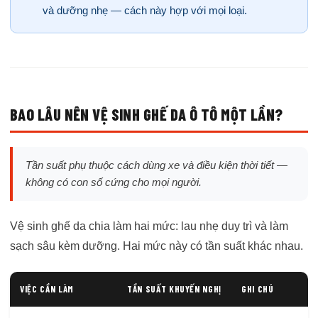
và dưỡng nhẹ — cách này hợp với mọi loại.
BAO LÂU NÊN VỆ SINH GHẾ DA Ô TÔ MỘT LẦN?
Tần suất phụ thuộc cách dùng xe và điều kiện thời tiết —
không có con số cứng cho mọi người.
Vệ sinh ghế da chia làm hai mức: lau nhẹ duy trì và làm
sạch sâu kèm dưỡng. Hai mức này có tần suất khác nhau.
VIỆC CẦN LÀM
TẦN SUẤT KHUYẾN NGHỊ
GHI CHÚ