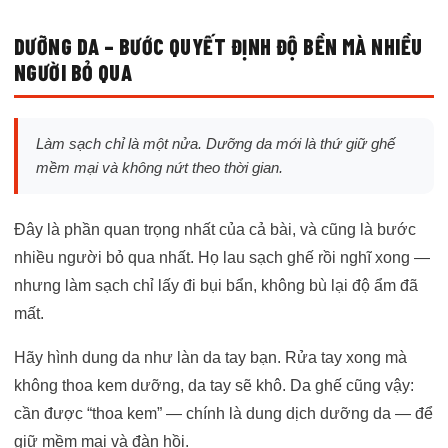
DƯỠNG DA – BƯỚC QUYẾT ĐỊNH ĐỘ BỀN MÀ NHIỀU
NGƯỜI BỎ QUA
Làm sạch chỉ là một nửa. Dưỡng da mới là thứ giữ ghế
mềm mại và không nứt theo thời gian.
Đây là phần quan trọng nhất của cả bài, và cũng là bước
nhiều người bỏ qua nhất. Họ lau sạch ghế rồi nghĩ xong —
nhưng làm sạch chỉ lấy đi bụi bẩn, không bù lại độ ẩm đã
mất.
Hãy hình dung da như làn da tay bạn. Rửa tay xong mà
không thoa kem dưỡng, da tay sẽ khô. Da ghế cũng vậy:
cần được “thoa kem” — chính là dung dịch dưỡng da — để
giữ mềm mại và đàn hồi.