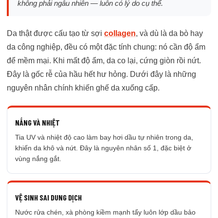
không phải ngẫu nhiên — luôn có lý do cụ thể.
Da thật được cấu tạo từ sợi
collagen
, và dù là da bò hay
da công nghiệp, đều có một đặc tính chung: nó cần độ ẩm
để mềm mại. Khi mất độ ẩm, da co lại, cứng giòn rồi nứt.
Đây là gốc rễ của hầu hết hư hỏng. Dưới đây là những
nguyên nhân chính khiến ghế da xuống cấp.
NẮNG VÀ NHIỆT
Tia UV và nhiệt độ cao làm bay hơi dầu tự nhiên trong da,
khiến da khô và nứt. Đây là nguyên nhân số 1, đặc biệt ở
vùng nắng gắt.
VỆ SINH SAI DUNG DỊCH
Nước rửa chén, xà phòng kiềm mạnh tẩy luôn lớp dầu bảo