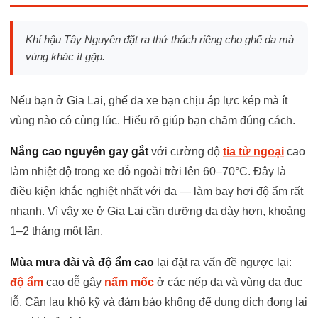
Khí hậu Tây Nguyên đặt ra thử thách riêng cho ghế da mà
vùng khác ít gặp.
Nếu bạn ở Gia Lai, ghế da xe bạn chịu áp lực kép mà ít
vùng nào có cùng lúc. Hiểu rõ giúp bạn chăm đúng cách.
Nắng cao nguyên gay gắt
với cường độ
tia tử ngoại
cao
làm nhiệt độ trong xe đỗ ngoài trời lên 60–70°C. Đây là
điều kiện khắc nghiệt nhất với da — làm bay hơi độ ẩm rất
nhanh. Vì vậy xe ở Gia Lai cần dưỡng da dày hơn, khoảng
1–2 tháng một lần.
Mùa mưa dài và độ ẩm cao
lại đặt ra vấn đề ngược lại:
độ ẩm
cao dễ gây
nấm mốc
ở các nếp da và vùng da đục
lỗ. Cần lau khô kỹ và đảm bảo không để dung dịch đọng lại