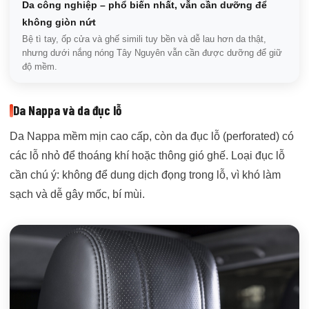
Da công nghiệp – phổ biến nhất, vẫn cần dưỡng để
không giòn nứt
Bệ tì tay, ốp cửa và ghế simili tuy bền và dễ lau hơn da thật,
nhưng dưới nắng nóng Tây Nguyên vẫn cần được dưỡng để giữ
độ mềm.
Da Nappa và da đục lỗ
Da Nappa mềm mịn cao cấp, còn da đục lỗ (perforated) có
các lỗ nhỏ để thoáng khí hoặc thông gió ghế. Loại đục lỗ
cần chú ý: không để dung dịch đọng trong lỗ, vì khó làm
sạch và dễ gây mốc, bí mùi.