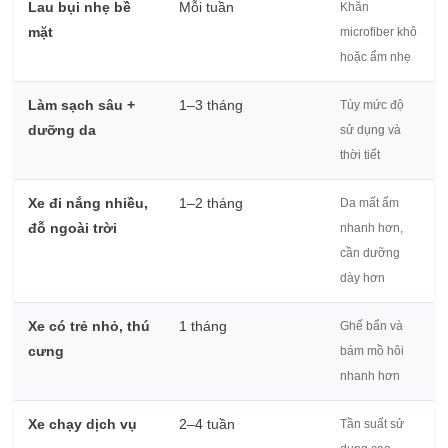
Lau bụi nhẹ bề
Mỗi tuần
Khăn
mặt
microfiber khô
hoặc ẩm nhẹ
Làm sạch sâu +
1–3 tháng
Tùy mức độ
dưỡng da
sử dụng và
thời tiết
Xe đi nắng nhiều,
1–2 tháng
Da mất ẩm
đỗ ngoài trời
nhanh hơn,
cần dưỡng
dày hơn
Xe có trẻ nhỏ, thú
1 tháng
Ghế bẩn và
cưng
bám mồ hôi
nhanh hơn
Xe chạy dịch vụ
2–4 tuần
Tần suất sử