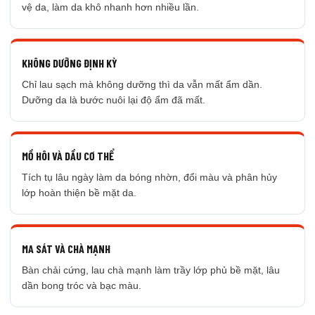
vệ da, làm da khô nhanh hơn nhiều lần.
KHÔNG DƯỠNG ĐỊNH KỲ
Chỉ lau sạch mà không dưỡng thì da vẫn mất ẩm dần.
Dưỡng da là bước nuôi lại độ ẩm đã mất.
MỒ HÔI VÀ DẦU CƠ THỂ
Tích tụ lâu ngày làm da bóng nhờn, đổi màu và phân hủy
lớp hoàn thiện bề mặt da.
MA SÁT VÀ CHÀ MẠNH
Bàn chải cứng, lau chà mạnh làm trầy lớp phủ bề mặt, lâu
dần bong tróc và bạc màu.