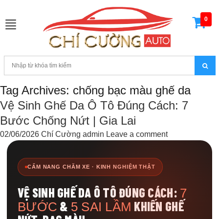
0
Toggle
navigation
Tag Archives: chống bạc màu ghế da
Vệ Sinh Ghế Da Ô Tô Đúng Cách: 7
Bước Chống Nứt | Gia Lai
02/06/2026
Chí Cường admin
Leave a comment
CẨM NANG CHĂM XE · KINH NGHIỆM THẬT
VỆ SINH GHẾ DA Ô TÔ ĐÚNG CÁCH:
7
&
KHIẾN GHẾ
BƯỚC
5 SAI LẦM