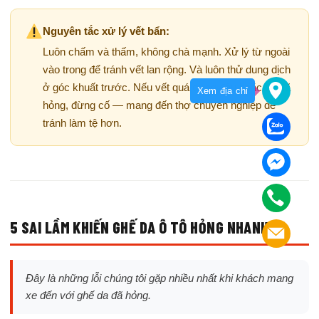
Nguyên tắc xử lý vết bẩn:
Luôn chấm và thấm, không chà mạnh. Xử lý từ ngoài
vào trong để tránh vết lan rộng. Và luôn thử dung dịch
ở góc khuất trước. Nếu vết quá cứng đầu hoặc da đã
Xem địa chỉ
hỏng, đừng cố — mang đến thợ chuyên nghiệp để
tránh làm tệ hơn.
5 SAI LẦM KHIẾN GHẾ DA Ô TÔ HỎNG NHANH
Đây là những lỗi chúng tôi gặp nhiều nhất khi khách mang
xe đến với ghế da đã hỏng.