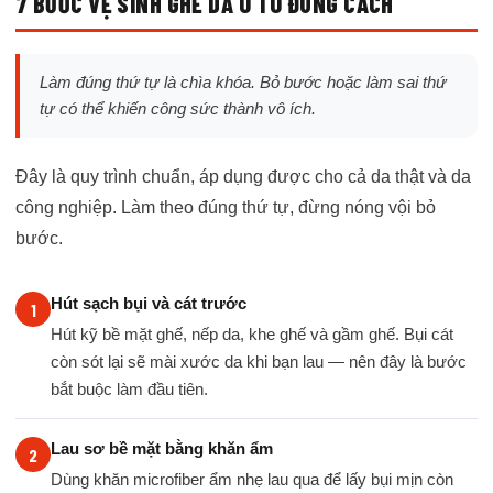
7 BƯỚC VỆ SINH GHẾ DA Ô TÔ ĐÚNG CÁCH
Làm đúng thứ tự là chìa khóa. Bỏ bước hoặc làm sai thứ
tự có thể khiến công sức thành vô ích.
Đây là quy trình chuẩn, áp dụng được cho cả da thật và da
công nghiệp. Làm theo đúng thứ tự, đừng nóng vội bỏ
bước.
Hút sạch bụi và cát trước
Hút kỹ bề mặt ghế, nếp da, khe ghế và gầm ghế. Bụi cát
còn sót lại sẽ mài xước da khi bạn lau — nên đây là bước
bắt buộc làm đầu tiên.
Lau sơ bề mặt bằng khăn ẩm
Dùng khăn microfiber ẩm nhẹ lau qua để lấy bụi mịn còn