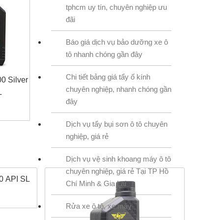
tphcm uy tín, chuyên nghiệp ưu
đãi
Báo giá dịch vụ bảo dưỡng xe ô
tô nhanh chóng gần đây
Chi tiết bảng giá tẩy ố kính
0 Silver
chuyên nghiệp, nhanh chóng gần
L
đây
Dịch vụ tẩy bụi sơn ô tô chuyên
nghiệp, giá rẻ
Dịch vụ vệ sinh khoang máy ô tô
chuyên nghiệp, giá rẻ Tại TP Hồ
0 API SL
Chí Minh & Gia Lai
iá
Rửa xe ô tô, xe máy
iện