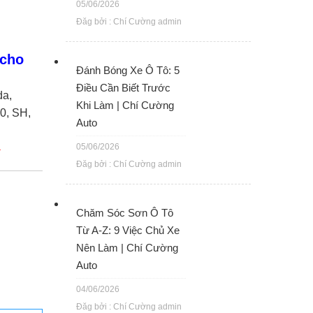
05/06/2026
Đăg bởi : Chí Cường admin
 cho
Đánh Bóng Xe Ô Tô: 5
Điều Cần Biết Trước
da,
Khi Làm | Chí Cường
0, SH,
Auto
05/06/2026
Đăg bởi : Chí Cường admin
Chăm Sóc Sơn Ô Tô
Từ A-Z: 9 Việc Chủ Xe
Nên Làm | Chí Cường
Auto
04/06/2026
Đăg bởi : Chí Cường admin