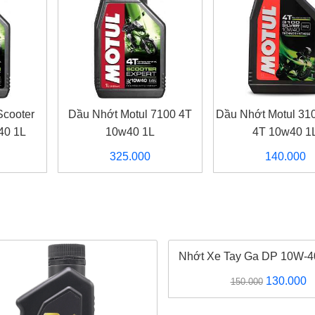
Scooter
Dầu Nhớt Motul 7100 4T
Dầu Nhớt Motul 310
40 1L
10w40 1L
4T 10w40 1
325.000
140.000
Nhớt Xe Tay Ga DP 10W-4
Giá
G
130.000
150.000
gốc
h