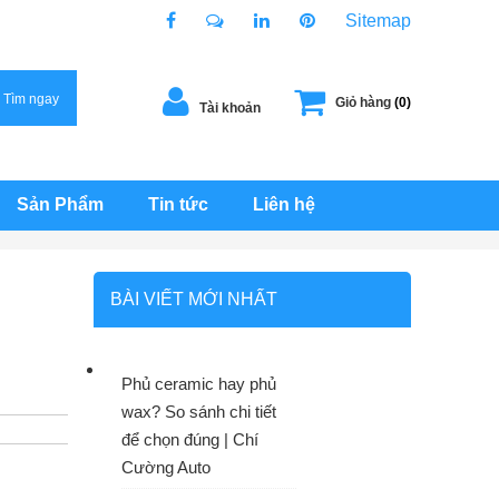
Sitemap
Tìm ngay
Giỏ hàng
(0)
Tài khoản
Sản Phẩm
Tin tức
Liên hệ
BÀI VIẾT MỚI NHẤT
Phủ ceramic hay phủ
wax? So sánh chi tiết
để chọn đúng | Chí
Cường Auto