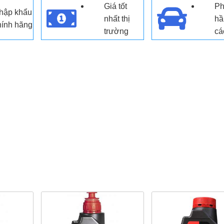
Giá tốt
Ph
hập khẩu
nhất thị
hầ
hính hãng
trường
cá