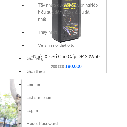
i
Tẩy nhựa đường chuyên nghiệp,
:
hiệu quả đảm bảo giá ưu đãi
30.000.
nhất
Thay nhớt
Vệ sinh nội thất ô tô
Nhớt Xe Số Cao Cấp DP 20W50
Giỏ hàng
Giá
Giá
180.000
200.000
Giới thiệu
gốc
hiện
là:
tại
Liên hệ
200.000.
là:
180.000.
List sản phẩm
Log In
Reset Password