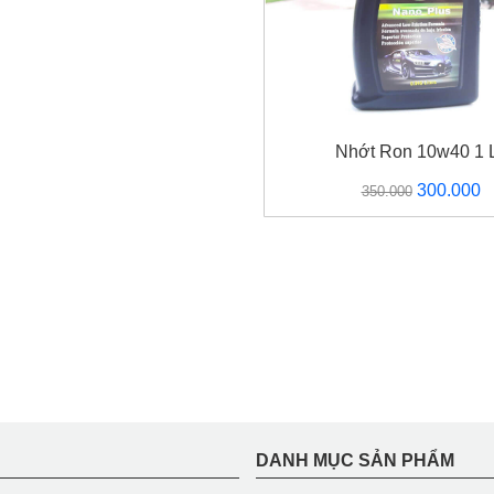
Nhớt Ron 10w40 1 L
Giá
G
300.000
350.000
gốc
h
là:
tạ
350.000.
là
3
DANH MỤC SẢN PHẨM