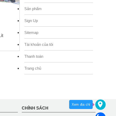
Sản phẩm
Sign Up
Sitemap
ít
Tài khoản của tôi
iá
iện
Thanh toán
i
:
Trang chủ
00.000.
Xem địa chỉ
CHÍNH SÁCH