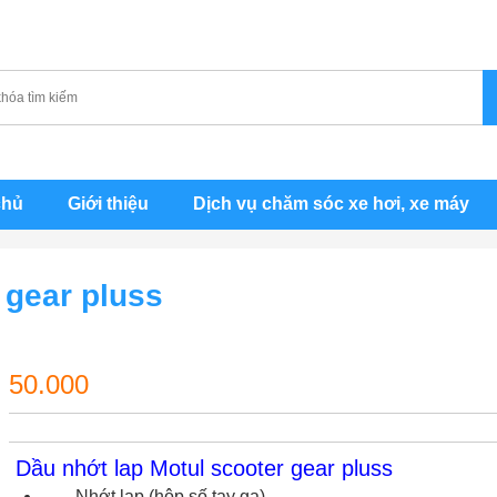
chủ
Giới thiệu
Dịch vụ chăm sóc xe hơi, xe máy
 gear pluss
50.000
Dầu nhớt lap Motul scooter gear pluss
Nhớt lap (hộp số tay ga)