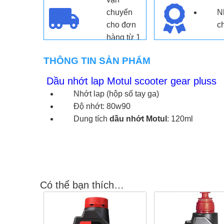
chuyển
N
cho đơn
c
hàng từ 1
triệu đồng
THÔNG TIN SẢN PHẨM
Dầu nhớt lap Motul scooter gear pluss
Nhớt lap (hộp số tay ga)
Độ nhớt: 80w90
Dung tích
dầu nhớt Motul
: 120ml
Có thể bạn thích…