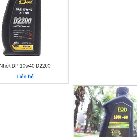
là:
tạ
150.000.
là
1
Nhớt DP 10w40 D2200
Liên hệ